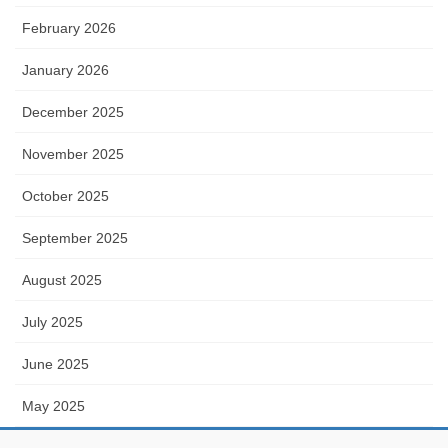
February 2026
January 2026
December 2025
November 2025
October 2025
September 2025
August 2025
July 2025
June 2025
May 2025