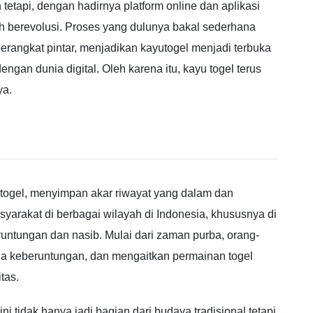
tetapi, dengan hadirnya platform online dan aplikasi
h berevolusi. Proses yang dulunya bakal sederhana
rangkat pintar, menjadikan kayutogel menjadi terbuka
gan dunia digital. Oleh karena itu, kayu togel terus
ya.
 togel, menyimpan akar riwayat yang dalam dan
asyarakat di berbagai wilayah di Indonesia, khususnya di
untungan dan nasib. Mulai dari zaman purba, orang-
a keberuntungan, dan mengaitkan permainan togel
tas.
 tidak hanya jadi bagian dari budaya tradisional tetapi