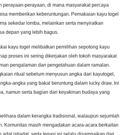
n perayaan-perayaan, di mana masyarakat percaya
 bisa memberikan keberuntungan. Pemakaian kayu togel
ma sekedar lomba, melainkan serta menyiratkan
a depan yang lebih bagus.
ai kayu togel melibatkan pemilihan sepotong kayu
ahap proses ini sering dikerjakan oleh tokoh masyarakat
laman pengalaman dan pengetahuan dalam ramalan.
aian ritual sebelum menyusun angka dari kayutogel,
ngka-angka yang bakal beruntung dalam lucky draw. Ini
a, namun serta bagian dari keyakinan budaya yang
pelihara dalam kerangka tradisional, walaupun sejumlah
ern. Komunitas masih mengadakan acara-acara berkaitan
at istiadat, serta legasi ini selalu disampaikan dari