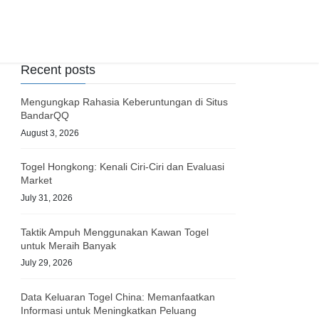
Recent posts
Mengungkap Rahasia Keberuntungan di Situs
BandarQQ
August 3, 2026
Togel Hongkong: Kenali Ciri-Ciri dan Evaluasi
Market
July 31, 2026
Taktik Ampuh Menggunakan Kawan Togel
untuk Meraih Banyak
July 29, 2026
Data Keluaran Togel China: Memanfaatkan
Informasi untuk Meningkatkan Peluang