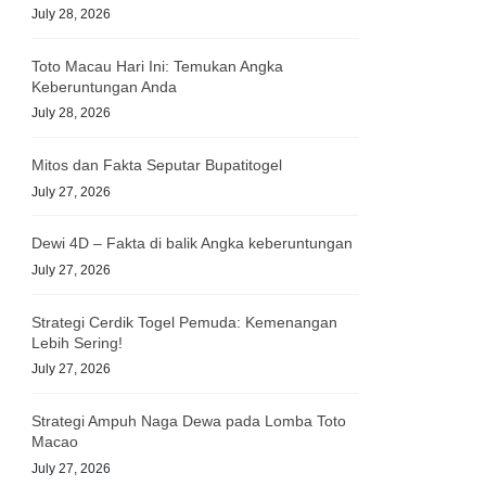
July 28, 2026
Toto Macau Hari Ini: Temukan Angka
Keberuntungan Anda
July 28, 2026
Mitos dan Fakta Seputar Bupatitogel
July 27, 2026
Dewi 4D – Fakta di balik Angka keberuntungan
July 27, 2026
Strategi Cerdik Togel Pemuda: Kemenangan
Lebih Sering!
July 27, 2026
Strategi Ampuh Naga Dewa pada Lomba Toto
Macao
July 27, 2026