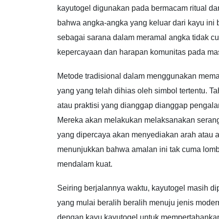
kayutogel digunakan pada bermacam ritual da
bahwa angka-angka yang keluar dari kayu ini
sebagai sarana dalam meramal angka tidak cu
kepercayaan dan harapan komunitas pada mas
Metode tradisional dalam menggunakan memak
yang yang telah dihias oleh simbol tertentu. T
atau praktisi yang dianggap dianggap penga
Mereka akan melakukan melaksanakan serangk
yang dipercaya akan menyediakan arah atau a
menunjukkan bahwa amalan ini tak cuma lomb
mendalam kuat.
Seiring berjalannya waktu, kayutogel masih di
yang mulai beralih beralih menuju jenis mod
dengan kayu kayutogel untuk mempertahankan ad