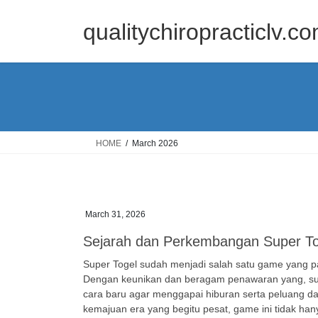
Skip
Skip
to
to
qualitychiropracticlv.c
the
the
content
Navigation
HOME
March 2026
March 31, 2026
Sejarah dan Perkembangan Super Tog
Super Togel sudah menjadi salah satu game yang pa
Dengan keunikan dan beragam penawaran yang, supe
cara baru agar menggapai hiburan serta peluang d
kemajuan era yang begitu pesat, game ini tidak han