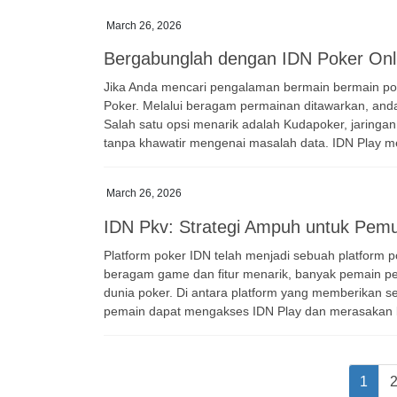
March 26, 2026
Bergabunglah dengan IDN Poker On
Jika Anda mencari pengalaman bermain bermain po
Poker. Melalui beragam permainan ditawarkan, and
Salah satu opsi menarik adalah Kudapoker, jarin
tanpa khawatir mengenai masalah data. IDN Play m
March 26, 2026
IDN Pkv: Strategi Ampuh untuk Pemu
Platform poker IDN telah menjadi sebuah platform p
beragam game dan fitur menarik, banyak pemain pe
dunia poker. Di antara platform yang memberikan 
pemain dapat mengakses IDN Play dan merasakan 
Posts
Page
P
1