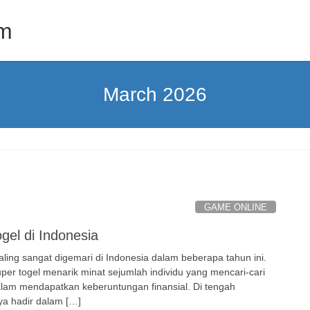
om
March 2026
GAME ONLINE
el di Indonesia
ling sangat digemari di Indonesia dalam beberapa tahun ini.
r togel menarik minat sejumlah individu yang mencari-cari
alam mendapatkan keberuntungan finansial. Di tengah
ya hadir dalam […]