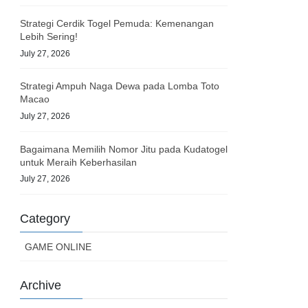
Strategi Cerdik Togel Pemuda: Kemenangan
Lebih Sering!
July 27, 2026
Strategi Ampuh Naga Dewa pada Lomba Toto
Macao
July 27, 2026
Bagaimana Memilih Nomor Jitu pada Kudatogel
untuk Meraih Keberhasilan
July 27, 2026
Category
GAME ONLINE
Archive