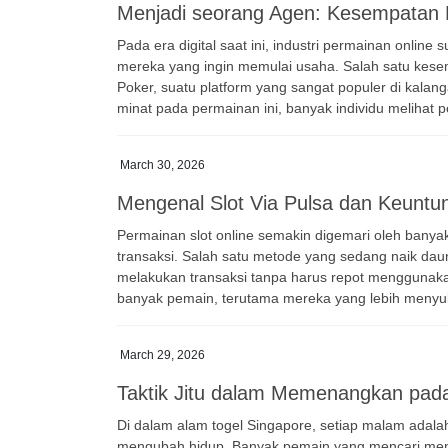
Menjadi seorang Agen: Kesempatan B
Pada era digital saat ini, industri permainan onli
mereka yang ingin memulai usaha. Salah satu kesem
Poker, suatu platform yang sangat populer di kala
minat pada permainan ini, banyak individu melihat
March 30, 2026
Mengenal Slot Via Pulsa dan Keunt
Permainan slot online semakin digemari oleh ban
transaksi. Salah satu metode yang sedang naik daun 
melakukan transaksi tanpa harus repot menggunakan 
banyak pemain, terutama mereka yang lebih menyuk
March 29, 2026
Taktik Jitu dalam Memenangkan pada
Di dalam alam togel Singapore, setiap malam ada
mengubah hidup. Banyak pemain yang mencari menem