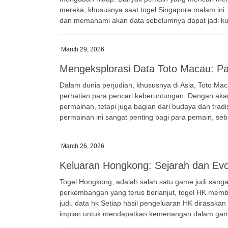
mereka, khususnya saat togel Singapore malam ini. 
dan memahami akan data sebelumnya dapat jadi ku
March 29, 2026
Mengeksplorasi Data Toto Macau: P
Dalam dunia perjudian, khususnya di Asia, Toto Ma
perhatian para pencari keberuntungan. Dengan ak
permainan, tetapi juga bagian dari budaya dan trad
permainan ini sangat penting bagi para pemain, s
March 26, 2026
Keluaran Hongkong: Sejarah dan Evo
Togel Hongkong, adalah salah satu game judi sangat
perkembangan yang terus berlanjut, togel HK memb
judi. data hk Setiap hasil pengeluaran HK dirasaka
impian untuk mendapatkan kemenangan dalam game