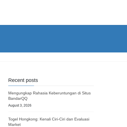
Recent posts
Mengungkap Rahasia Keberuntungan di Situs
BandarQQ
August 3, 2026
Togel Hongkong: Kenali Ciri-Ciri dan Evaluasi
Market