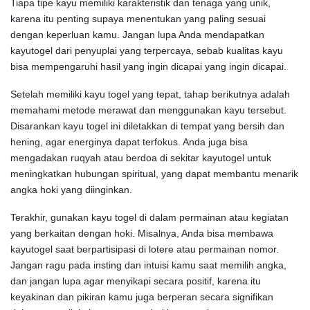
Tiapa tipe kayu memiliki karakteristik dan tenaga yang unik,
karena itu penting supaya menentukan yang paling sesuai
dengan keperluan kamu. Jangan lupa Anda mendapatkan
kayutogel dari penyuplai yang terpercaya, sebab kualitas kayu
bisa mempengaruhi hasil yang ingin dicapai yang ingin dicapai.
Setelah memiliki kayu togel yang tepat, tahap berikutnya adalah
memahami metode merawat dan menggunakan kayu tersebut.
Disarankan kayu togel ini diletakkan di tempat yang bersih dan
hening, agar energinya dapat terfokus. Anda juga bisa
mengadakan ruqyah atau berdoa di sekitar kayutogel untuk
meningkatkan hubungan spiritual, yang dapat membantu menarik
angka hoki yang diinginkan.
Terakhir, gunakan kayu togel di dalam permainan atau kegiatan
yang berkaitan dengan hoki. Misalnya, Anda bisa membawa
kayutogel saat berpartisipasi di lotere atau permainan nomor.
Jangan ragu pada insting dan intuisi kamu saat memilih angka,
dan jangan lupa agar menyikapi secara positif, karena itu
keyakinan dan pikiran kamu juga berperan secara signifikan