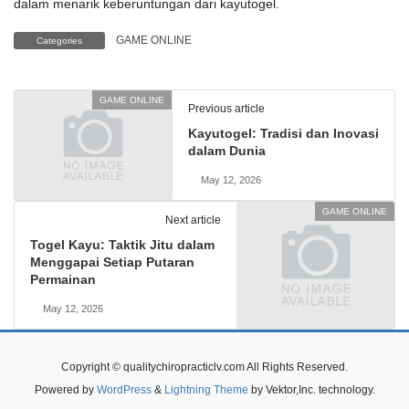
dalam menarik keberuntungan dari kayutogel.
GAME ONLINE
Categories
GAME ONLINE
Previous article
Kayutogel: Tradisi dan Inovasi
dalam Dunia
May 12, 2026
GAME ONLINE
Next article
Togel Kayu: Taktik Jitu dalam
Menggapai Setiap Putaran
Permainan
May 12, 2026
Copyright © qualitychiropracticlv.com All Rights Reserved.
Powered by
WordPress
&
Lightning Theme
by Vektor,Inc. technology.