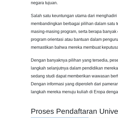
negara tujuan.
Salah satu keuntungan utama dari menghadir
membandingkan berbagai pilihan dalam satu 
masing-masing program, serta berapa banyak d
program orientasi atau bantuan dalam pengurus
memastikan bahwa mereka membuat keputusan 
Dengan banyaknya pilihan yang tersedia, pes
langkah selanjutnya dalam pendidikan merek
sedang studi dapat memberikan wawasan berha
Dengan informasi yang diperoleh dari pamer
langkah mereka menuju kuliah di Eropa dengan 
Proses Pendaftaran Unive