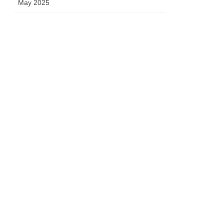
May 2025