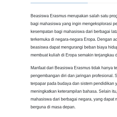
Beasiswa Erasmus merupakan salah satu progr
bagi mahasiswa yang ingin mengeksplorasi pen
kesempatan bagi mahasiswa dari berbagai latar
terkemuka di negara-negara Eropa. Dengan a
beasiswa dapat mengurangi beban biaya hidup
membuat kuliah di Eropa semakin terjangkau 
Manfaat dari Beasiswa Erasmus tidak hanya te
pengembangan diri dan jaringan profesional. 
terpapar pada budaya dan sistem pendidikan
meningkatkan keterampilan bahasa. Selain itu
mahasiswa dari berbagai negara, yang dapat
berguna di masa depan.