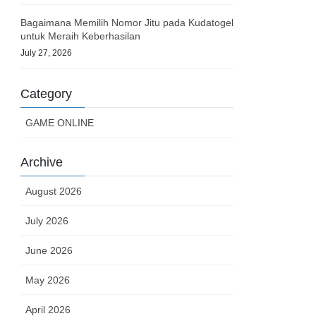
Bagaimana Memilih Nomor Jitu pada Kudatogel
untuk Meraih Keberhasilan
July 27, 2026
Category
GAME ONLINE
Archive
August 2026
July 2026
June 2026
May 2026
April 2026