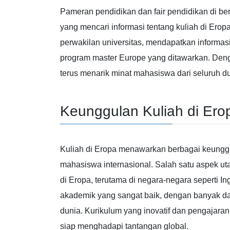
Pameran pendidikan dan fair pendidikan di b
yang mencari informasi tentang kuliah di Erop
perwakilan universitas, mendapatkan informasi
program master Europe yang ditawarkan. Denga
terus menarik minat mahasiswa dari seluruh du
Keunggulan Kuliah di Ero
Kuliah di Eropa menawarkan berbagai keungg
mahasiswa internasional. Salah satu aspek uta
di Eropa, terutama di negara-negara seperti In
akademik yang sangat baik, dengan banyak dar
dunia. Kurikulum yang inovatif dan pengajara
siap menghadapi tantangan global.