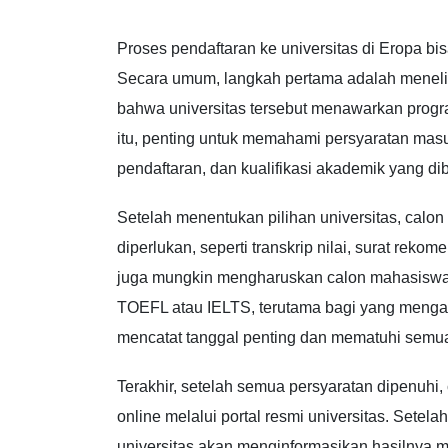
Proses pendaftaran ke universitas di Eropa bisa
Secara umum, langkah pertama adalah menelit
bahwa universitas tersebut menawarkan progra
itu, penting untuk memahami persyaratan masu
pendaftaran, dan kualifikasi akademik yang di
Setelah menentukan pilihan universitas, ca
diperlukan, seperti transkrip nilai, surat reko
juga mungkin mengharuskan calon mahasiswa u
TOEFL atau IELTS, terutama bagi yang mengam
mencatat tanggal penting dan mematuhi semua 
Terakhir, setelah semua persyaratan dipenuhi
online melalui portal resmi universitas. Setel
universitas akan menginformasikan hasilnya me