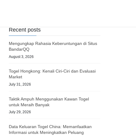
Recent posts
Mengungkap Rahasia Keberuntungan di Situs
BandarQQ
August 3, 2026
Togel Hongkong: Kenali Ciri-Ciri dan Evaluasi
Market
July 31, 2026
Taktik Ampuh Menggunakan Kawan Togel
untuk Meraih Banyak
July 29, 2026
Data Keluaran Togel China: Memanfaatkan
Informasi untuk Meningkatkan Peluang