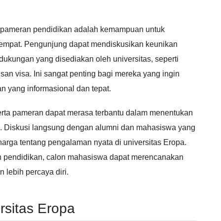
i pameran pendidikan adalah kemampuan untuk
tempat. Pengunjung dapat mendiskusikan keunikan
ukungan yang disediakan oleh universitas, seperti
an visa. Ini sangat penting bagi mereka yang ingin
yang informasional dan tepat.
erta pameran dapat merasa terbantu dalam menentukan
a. Diskusi langsung dengan alumni dan mahasiswa yang
rga tentang pengalaman nyata di universitas Eropa.
an pendidikan, calon mahasiswa dapat merencanakan
lebih percaya diri.
rsitas Eropa