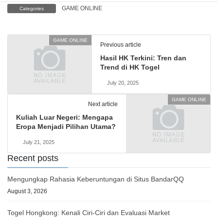
GAME ONLINE
Categories
GAME ONLINE
Previous article
Hasil HK Terkini: Tren dan
Trend di HK Togel
July 20, 2025
GAME ONLINE
Next article
Kuliah Luar Negeri: Mengapa
Eropa Menjadi Pilihan Utama?
July 21, 2025
Recent posts
Mengungkap Rahasia Keberuntungan di Situs BandarQQ
August 3, 2026
Togel Hongkong: Kenali Ciri-Ciri dan Evaluasi Market