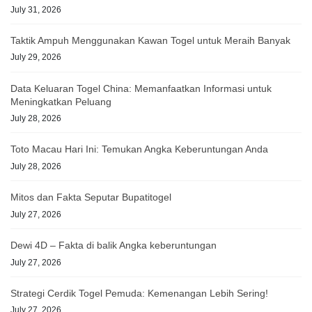
July 31, 2026
Taktik Ampuh Menggunakan Kawan Togel untuk Meraih Banyak
July 29, 2026
Data Keluaran Togel China: Memanfaatkan Informasi untuk
Meningkatkan Peluang
July 28, 2026
Toto Macau Hari Ini: Temukan Angka Keberuntungan Anda
July 28, 2026
Mitos dan Fakta Seputar Bupatitogel
July 27, 2026
Dewi 4D – Fakta di balik Angka keberuntungan
July 27, 2026
Strategi Cerdik Togel Pemuda: Kemenangan Lebih Sering!
July 27, 2026