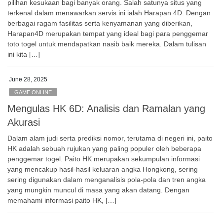
pilihan kesukaan bagi banyak orang. Salah satunya situs yang
terkenal dalam menawarkan servis ini ialah Harapan 4D. Dengan
berbagai ragam fasilitas serta kenyamanan yang diberikan,
Harapan4D merupakan tempat yang ideal bagi para penggemar
toto togel untuk mendapatkan nasib baik mereka. Dalam tulisan
ini kita […]
June 28, 2025
GAME ONLINE
Mengulas HK 6D: Analisis dan Ramalan yang
Akurasi
Dalam alam judi serta prediksi nomor, terutama di negeri ini, paito
HK adalah sebuah rujukan yang paling populer oleh beberapa
penggemar togel. Paito HK merupakan sekumpulan informasi
yang mencakup hasil-hasil keluaran angka Hongkong, sering
sering digunakan dalam menganalisis pola-pola dan tren angka
yang mungkin muncul di masa yang akan datang. Dengan
memahami informasi paito HK, […]