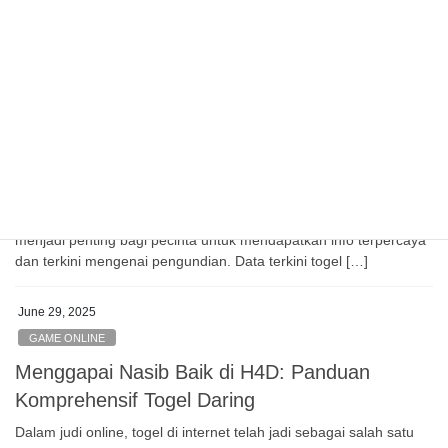
June 29, 2025
GAME ONLINE
Informasi SGP Terkini
Togel SG telah menjadi salah satu jenis taruhan yang sangat
diminati di Tanah Air. Setiap hari, penggemar togel selalu
menantikan keluaran SGP terkini untuk mendapatkan
kesempatan untuk menang. Dengan banyaknya situs togel online
yang menawarkan beragam permainan, seperti togel SGP,
menjadi penting bagi pecinta untuk mendapatkan info terpercaya
dan terkini mengenai pengundian. Data terkini togel […]
June 29, 2025
GAME ONLINE
Menggapai Nasib Baik di H4D: Panduan
Komprehensif Togel Daring
Dalam judi online, togel di internet telah jadi sebagai salah satu