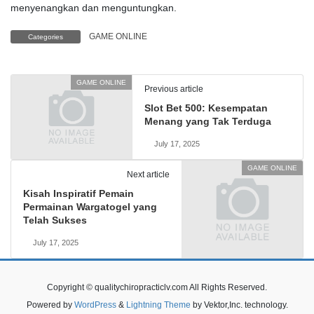
menyenangkan dan menguntungkan.
GAME ONLINE
Categories
GAME ONLINE
Previous article
Slot Bet 500: Kesempatan
Menang yang Tak Terduga
July 17, 2025
GAME ONLINE
Next article
Kisah Inspiratif Pemain
Permainan Wargatogel yang
Telah Sukses
July 17, 2025
Copyright © qualitychiropracticlv.com All Rights Reserved.
Powered by
WordPress
&
Lightning Theme
by Vektor,Inc. technology.