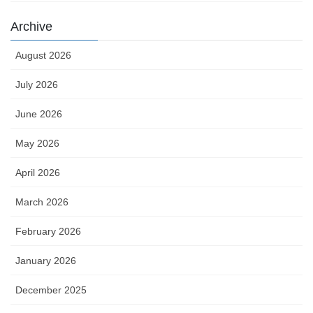
Archive
August 2026
July 2026
June 2026
May 2026
April 2026
March 2026
February 2026
January 2026
December 2025