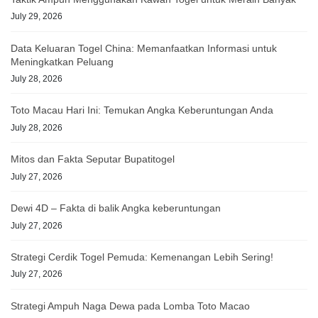
July 29, 2026
Data Keluaran Togel China: Memanfaatkan Informasi untuk
Meningkatkan Peluang
July 28, 2026
Toto Macau Hari Ini: Temukan Angka Keberuntungan Anda
July 28, 2026
Mitos dan Fakta Seputar Bupatitogel
July 27, 2026
Dewi 4D – Fakta di balik Angka keberuntungan
July 27, 2026
Strategi Cerdik Togel Pemuda: Kemenangan Lebih Sering!
July 27, 2026
Strategi Ampuh Naga Dewa pada Lomba Toto Macao