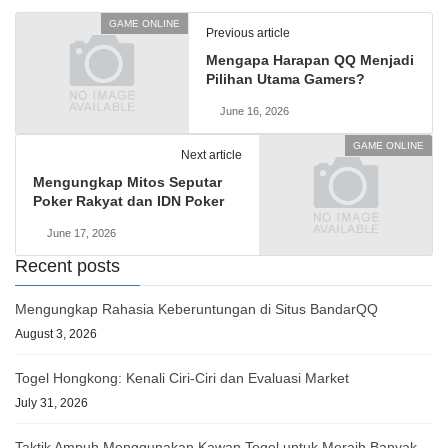
GAME ONLINE
Previous article
Mengapa Harapan QQ Menjadi
Pilihan Utama Gamers?
June 16, 2026
GAME ONLINE
Next article
Mengungkap Mitos Seputar
Poker Rakyat dan IDN Poker
June 17, 2026
Recent posts
Mengungkap Rahasia Keberuntungan di Situs BandarQQ
August 3, 2026
Togel Hongkong: Kenali Ciri-Ciri dan Evaluasi Market
July 31, 2026
Taktik Ampuh Menggunakan Kawan Togel untuk Meraih Banyak