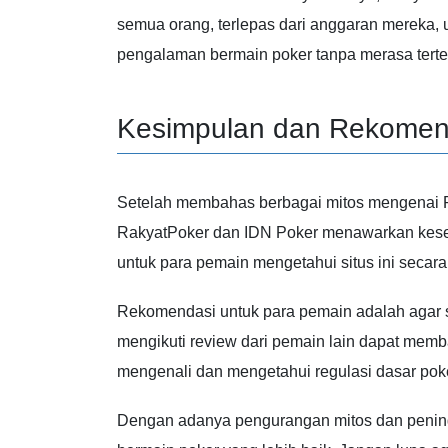
semua orang, terlepas dari anggaran mereka, un
pengalaman bermain poker tanpa merasa tertek
Kesimpulan dan Rekomen
Setelah membahas berbagai mitos mengenai R
RakyatPoker dan IDN Poker menawarkan kesemp
untuk para pemain mengetahui situs ini secara 
Rekomendasi untuk para pemain adalah agar s
mengikuti review dari pemain lain dapat memb
mengenali dan mengetahui regulasi dasar poke
Dengan adanya pengurangan mitos dan pening