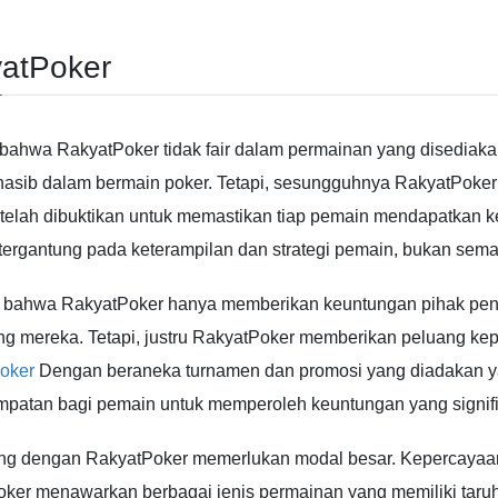
atPoker
hwa RakyatPoker tidak fair dalam permainan yang disediakan. K
asib dalam bermain poker. Tetapi, sesungguhnya RakyatPoke
 telah dibuktikan untuk memastikan tiap pemain mendapatkan 
ergantung pada keterampilan dan strategi pemain, bukan sema
h bahwa RakyatPoker hanya memberikan keuntungan pihak p
uang mereka. Tetapi, justru RakyatPoker memberikan peluang
poker
Dengan beraneka turnamen dan promosi yang diadakan ya
atan bagi pemain untuk memperoleh keuntungan yang signifi
ng dengan RakyatPoker memerlukan modal besar. Kepercayaan
ker menawarkan berbagai jenis permainan yang memiliki taru