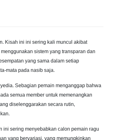
isah ini ini sering kali muncul akibat
r menggunakan sistem yang transparan dan
kesempatan yang sama dalam setiap
ta-mata pada nasib saja.
enyedia. Sebagian pemain menganggap bahwa
 kepada semua member untuk memenangkan
ng diselenggarakan secara rutin,
kan.
 ini sering menyebabkan calon pemain ragu
han yang bervariasi, yang memungkinkan