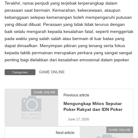
Terakhir, ramai penjudi yang terjebak terperangkap dalam
perasaan saat bermain. Kemarahan, kekecewaan, ataupun
kebanggaan selepas kemenangan boleh mempengaruhi putusan
yang dibuat dibuat. Perasaan yang tidak tidak terurus dengan
baik selalu mengarah kepada kesalahan fatal, seperti menggertak
pada waktu yang salah salah atau bermain di luar batas yang
dapat dimaafkan. Menyimpan pikiran yang tenang serta fokus
kepada taktik permainan merupakan perkara yang sangat sangat
penting bagi dielakkan dari kesalahan emosional dalam jwpoker.
GAME ONLINE
Categories
GAME ONLINE
Previous article
Mengungkap Mitos Seputar
Poker Rakyat dan IDN Poker
June 17, 2026
GAME ONLINE
Next article