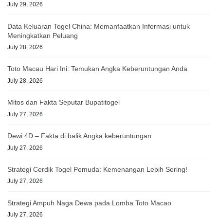
July 29, 2026
Data Keluaran Togel China: Memanfaatkan Informasi untuk
Meningkatkan Peluang
July 28, 2026
Toto Macau Hari Ini: Temukan Angka Keberuntungan Anda
July 28, 2026
Mitos dan Fakta Seputar Bupatitogel
July 27, 2026
Dewi 4D – Fakta di balik Angka keberuntungan
July 27, 2026
Strategi Cerdik Togel Pemuda: Kemenangan Lebih Sering!
July 27, 2026
Strategi Ampuh Naga Dewa pada Lomba Toto Macao
July 27, 2026