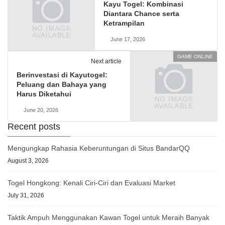
Kayu Togel: Kombinasi
Diantara Chance serta
Ketrampilan
June 17, 2026
GAME ONLINE
Next article
Berinvestasi di Kayutogel:
Peluang dan Bahaya yang
Harus Diketahui
June 20, 2026
Recent posts
Mengungkap Rahasia Keberuntungan di Situs BandarQQ
August 3, 2026
Togel Hongkong: Kenali Ciri-Ciri dan Evaluasi Market
July 31, 2026
Taktik Ampuh Menggunakan Kawan Togel untuk Meraih Banyak