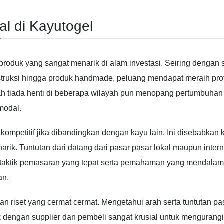
 di Kayutogel
produk yang sangat menarik di alam investasi. Seiring dengan
ruksi hingga produk handmade, peluang mendapat meraih profit
tiada henti di beberapa wilayah pun menopang pertumbuhan s
modal.
t kompetitif jika dibandingkan dengan kayu lain. Ini disebabkan 
narik. Tuntutan dari datang dari pasar pasar lokal maupun inter
a taktik pemasaran yang tepat serta pemahaman yang mendala
an.
lukan riset yang cermat cermat. Mengetahui arah serta tuntutan
dengan supplier dan pembeli sangat krusial untuk mengurang