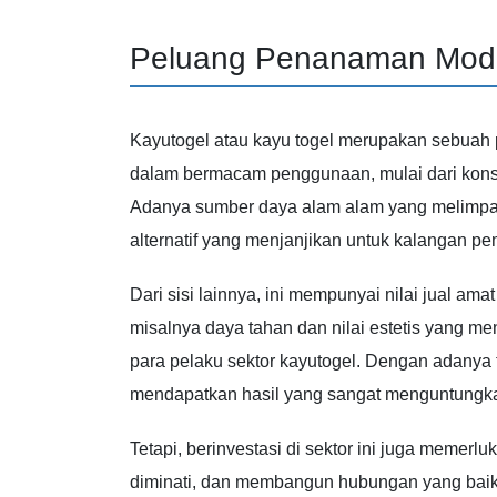
Peluang Penanaman Modal
Kayutogel atau kayu togel merupakan sebuah 
dalam bermacam penggunaan, mulai dari konst
Adanya sumber daya alam alam yang melimpah 
alternatif yang menjanjikan untuk kalangan pe
Dari sisi lainnya, ini mempunyai nilai jual ama
misalnya daya tahan dan nilai estetis yang me
para pelaku sektor kayutogel. Dengan adany
mendapatkan hasil yang sangat menguntungk
Tetapi, berinvestasi di sektor ini juga memer
diminati, dan membangun hubungan yang baik 