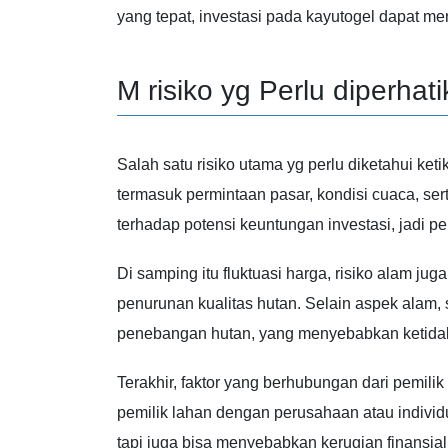
yang tepat, investasi pada kayutogel dapat m
M risiko yg Perlu diperhat
Salah satu risiko utama yg perlu diketahui ket
termasuk permintaan pasar, kondisi cuaca, ser
terhadap potensi keuntungan investasi, jadi 
Di samping itu fluktuasi harga, risiko alam 
penurunan kualitas hutan. Selain aspek alam
penebangan hutan, yang menyebabkan ketidak
Terakhir, faktor yang berhubungan dari pemili
pemilik lahan dengan perusahaan atau individ
tapi juga bisa menyebabkan kerugian finansial