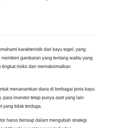
emahami karakteristik dari kayu togel, yang
isa memberi gambaran yang tentang waktu yang
 tingkat risiko dan memaksimalkan
 untuk menanamkan dana di berbagai jenis kayu
 para investor tetap punya aset yang lain
 yang tidak terduga.
tor harus bersiap dalam mengubah strategi