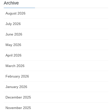
Archive
August 2026
July 2026
June 2026
May 2026
April 2026
March 2026
February 2026
January 2026
December 2025
November 2025