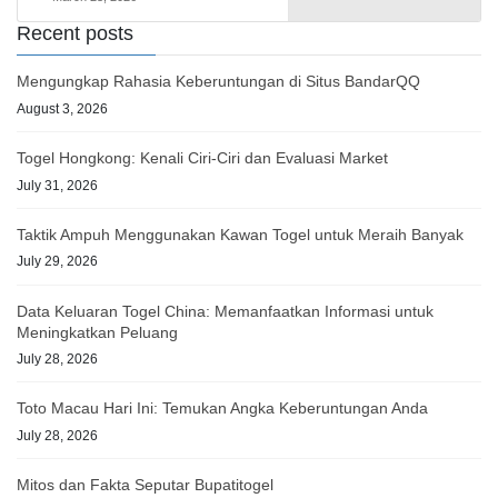
Recent posts
Mengungkap Rahasia Keberuntungan di Situs BandarQQ
August 3, 2026
Togel Hongkong: Kenali Ciri-Ciri dan Evaluasi Market
July 31, 2026
Taktik Ampuh Menggunakan Kawan Togel untuk Meraih Banyak
July 29, 2026
Data Keluaran Togel China: Memanfaatkan Informasi untuk
Meningkatkan Peluang
July 28, 2026
Toto Macau Hari Ini: Temukan Angka Keberuntungan Anda
July 28, 2026
Mitos dan Fakta Seputar Bupatitogel