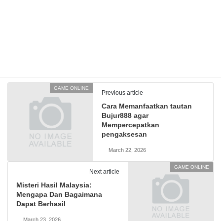
bocoran bersama strategi lain seperti paito HK dan syair HK bisa
membantu menciptakan strategi bermain yang lebih baik dan
tidak secara total bergantung pada satu-satunya sumber
informasi semata.
GAME ONLINE
Categories
GAME ONLINE
Previous article
Cara Memanfaatkan tautan
Bujur888 agar
Mempercepatkan
pengaksesan
March 22, 2026
GAME ONLINE
Next article
Misteri Hasil Malaysia:
Mengapa Dan Bagaimana
Dapat Berhasil
March 23, 2026