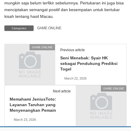
mungkin saja belum terfikir sebelumnya. Pertukaran ini juga bisa
menciptakan semangat positif dan kesempatan untuk bertukar
kisah tentang hasil Macau.
GAME ONLINE
Categories
GAME ONLINE
Previous article
Seni Menebak: Syair HK
sebagai Pendukung Prediksi
Togel
March 22, 2026
GAME ONLINE
Next article
Memahami JeniusToto:
Layanan Taruhan yang
Menyenangkan Pemain
March 23, 2026