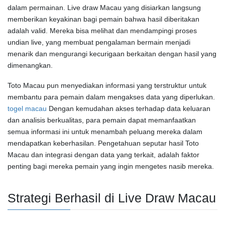
dalam permainan. Live draw Macau yang disiarkan langsung
memberikan keyakinan bagi pemain bahwa hasil diberitakan
adalah valid. Mereka bisa melihat dan mendampingi proses
undian live, yang membuat pengalaman bermain menjadi
menarik dan mengurangi kecurigaan berkaitan dengan hasil yang
dimenangkan.
Toto Macau pun menyediakan informasi yang terstruktur untuk
membantu para pemain dalam mengakses data yang diperlukan.
togel macau
Dengan kemudahan akses terhadap data keluaran
dan analisis berkualitas, para pemain dapat memanfaatkan
semua informasi ini untuk menambah peluang mereka dalam
mendapatkan keberhasilan. Pengetahuan seputar hasil Toto
Macau dan integrasi dengan data yang terkait, adalah faktor
penting bagi mereka pemain yang ingin mengetes nasib mereka.
Strategi Berhasil di Live Draw Macau