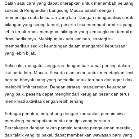
Salah satu cara yang dapat diterapkan untuk menambah peluang
sukses di Pengundian Langsung Macau adalah dengan
mempelajari data keluaran yang lalu. Dengan menganalisis corak
bilangan yang sering tampil, peserta bisa membuat prediksi yang
lebih terinformasi mengenai bilangan yang kemungkinan tampil di
draw berikutnya. Meskipun tak ada jaminan, strategi ini
memberikan sedikit keuntungan dalam mengambil keputusan
yang lebih bijak.
Selain itu, mengatur anggaran dengan baik amat penting dalam
ikut serta lotre Macau. Peserta dianjurkan untuk menetapkan limit
berapa banyak uang yang bersedia untuk taruhan dan agar tidak
melebihi limit tersebut. Dengan strategi manajemen keuangan
yang baik, peserta dapat menghindari kerugian besar dan terus
menikmati aktivitas dengan lebih tenang.
Sebagai penutup, bergabung dengan komunitas pemain bisa
menolong mendapatkan berita dan tips yang berguna.
Percakapan dengan rekan pemain tentang pengalaman mereka,
dan taktik yang itu pakai, dapat memberikan wawasan baru yang