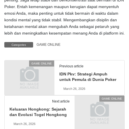
Poker. Entah kemenangan maupun kerugian dapat menyentuh
emosi Anda, maka penting untuk tidak bermain di waktu dalam
kondisi mental yang tidak stabil. Mengembangkan disiplin dan
ketahanan mental akan mengubah Anda sebagai petaruh yang
lebih dan meningkatkan kesempatan menang Anda di platform ini.
GAME ONLINE
Categories
GAME ONLINE
Previous article
IDN Pkv: Strategi Ampuh
untuk Pemula di Dunia Poker
March 26, 2026
GAME ONLINE
Next article
Keluaran Hongkong: Sejarah
dan Evolusi Togel Hongkong
March 26, 2026