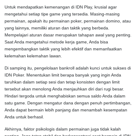
Untuk mendapatkan kemenangan di IDN Play, krusial agar
mengetahui setiap tipe game yang tersedia. Masing-masing
permainan, apakah itu permainan poker, permainan domino, atau
yang lainnya, memiliki aturan dan taktik yang berbeda.
Mempelajari aturan dasar merupakan tahapan awal yang penting.
Saat Anda mengetahui metode kerja game, Anda bisa
mengembangkan taktik yang lebih efektif dan memanfaatkan
kelemahan kelemahan lawan.
Di samping itu, pengelolaan bankroll adalah kunci untuk sukses di
IDN Poker. Menentukan limit berapa banyak yang ingin Anda
taruhkan dalam setiap sesi dan tetap konsisten dengan limit
tersebut akan menolong Anda menjauhkan diri dari rugi besar.
Hindari tergoda untuk menghabiskan semua saldo Anda dalam
satu game. Dengan mengatur dana dengan penuh pertimbangan,
Anda dapat bermain lebih panjang dan menambah kesempatan
Anda untuk berhasil.
Akhirnya, faktor psikologis dalam permainan juga tidak kalah
penting. Jaga tetap stabil dan berkonsentrasi saat bermain di IDN