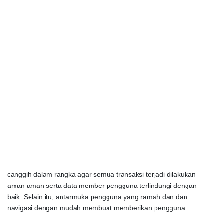
berbagai variasi permainan, baik pengguna pemula maupun dan
pemain berpengalaman, IDN Poker memuaskan kebutuhan
semua.
Selain itu, situs ini masih terkenal karena program promosi serta
bonus yang menarik menguntungkan bagi player. Para pengguna
yang baru bisa menikmati beragam program bonus pendaftar,
sedangkan pemain yang loyal seringkali mendapat imbalan
menarik. Cara ini ini tidak hanya memikat player baru, tetapi
menggugah mempertahankan partisipasi pemain lama, sehingga
terbentuklah komunitas kuat kuat. Dengan adanya penawaran
yang bermanfaat, IDN Poker menjadi yang bijak yang mereka
yang mereka peluang tinggi untuk menang tinggi dalam bermain.
Keamanan dan kenyamanan dalam bermain juga merupakan
fokus utama dari IDN Poker. Situs ini memanfaatkan teknologi
canggih dalam rangka agar semua transaksi terjadi dilakukan
aman aman serta data member pengguna terlindungi dengan
baik. Selain itu, antarmuka pengguna yang ramah dan dan
navigasi dengan mudah membuat memberikan pengguna