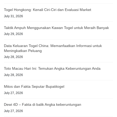
Togel Hongkong: Kenali Ciri-Ciri dan Evaluasi Market
July 31, 2026
Taktik Ampuh Menggunakan Kawan Togel untuk Meraih Banyak
July 29, 2026
Data Keluaran Togel China: Memanfaatkan Informasi untuk
Meningkatkan Peluang
July 28, 2026
Toto Macau Hari Ini: Temukan Angka Keberuntungan Anda
July 28, 2026
Mitos dan Fakta Seputar Bupatitogel
July 27, 2026
Dewi 4D – Fakta di balik Angka keberuntungan
July 27, 2026