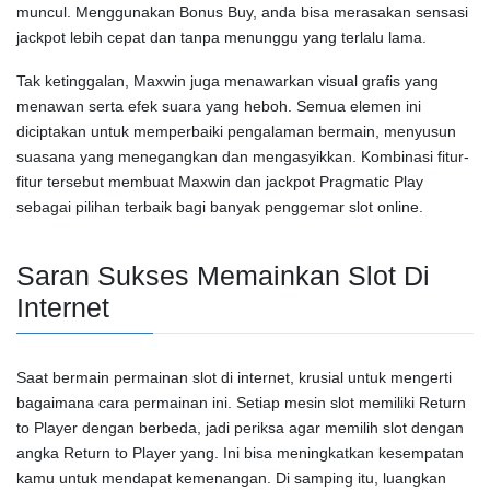
muncul. Menggunakan Bonus Buy, anda bisa merasakan sensasi
jackpot lebih cepat dan tanpa menunggu yang terlalu lama.
Tak ketinggalan, Maxwin juga menawarkan visual grafis yang
menawan serta efek suara yang heboh. Semua elemen ini
diciptakan untuk memperbaiki pengalaman bermain, menyusun
suasana yang menegangkan dan mengasyikkan. Kombinasi fitur-
fitur tersebut membuat Maxwin dan jackpot Pragmatic Play
sebagai pilihan terbaik bagi banyak penggemar slot online.
Saran Sukses Memainkan Slot Di
Internet
Saat bermain permainan slot di internet, krusial untuk mengerti
bagaimana cara permainan ini. Setiap mesin slot memiliki Return
to Player dengan berbeda, jadi periksa agar memilih slot dengan
angka Return to Player yang. Ini bisa meningkatkan kesempatan
kamu untuk mendapat kemenangan. Di samping itu, luangkan