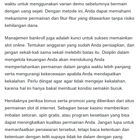
waktu untuk menggunakan varian demo sebelumnya bermain
dengan uang sejati. Dengan metode ini, Anda dapat memahami
mekanisme permainan dan fitur-fitur yang ditawarkan tanpa risiko
kehilangan dana.
Manajemen bankroll juga adalah kunci untuk sukses memainkan
slot online. Tentukan anggaran yang sudah Anda persiapkan, dan
jangan sekali-kali sama sekali melebihi batas itu. Disiplin dalam
mengelola keuangan Anda akan mendukung Anda
mempertahankan permainan dalam jangka waktu lebih panjang
serta mengurangi kekecewaan apabila Anda mendapatkan
kekalahan. Perlu diingat agar agar tidak mengejar kekalahan,
karena hal ini hanya bakal membuat kondisi semakin buruk.
Hendaknya periksa bonus serta promosi yang diberikan dari situs
permainan slot di internet. Sebagian besar kasino memberikan
imbalan setoran, spin gratis, atau program kesetiaan yang bisa
dapat meningkatkan kualitas permainan Anda. Jangan lupa untuk
memanfaatkan penawaran tersebut, tetapi baca ketentuan dan
ketentuan dengan teliti supaya tidak ke dalam dengan yang