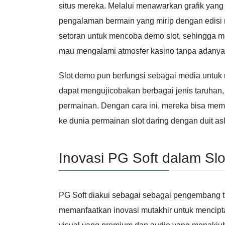
situs mereka. Melalui menawarkan grafik yang
pengalaman bermain yang mirip dengan edisi re
setoran untuk mencoba demo slot, sehingga me
mau mengalami atmosfer kasino tanpa adanya r
Slot demo pun berfungsi sebagai media untuk
dapat mengujicobakan berbagai jenis taruhan, m
permainan. Dengan cara ini, mereka bisa mem
ke dunia permainan slot daring dengan duit asl
Inovasi PG Soft dalam Slo
PG Soft diakui sebagai sebagai pengembang t
memanfaatkan inovasi mutakhir untuk mencipt