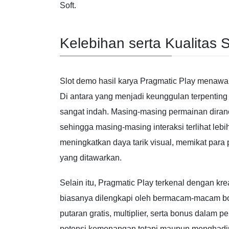
Soft.
Kelebihan serta Kualitas 
Slot demo hasil karya Pragmatic Play menawa
Di antara yang menjadi keunggulan terpenting 
sangat indah. Masing-masing permainan diran
sehingga masing-masing interaksi terlihat leb
meningkatkan daya tarik visual, memikat para p
yang ditawarkan.
Selain itu, Pragmatic Play terkenal dengan kr
biasanya dilengkapi oleh bermacam-macam bo
putaran gratis, multiplier, serta bonus dalam 
potensi kemenangan tetapi maupun menghadir