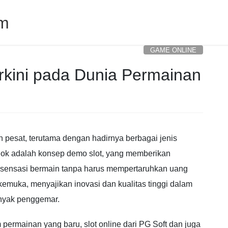
om
GAME ONLINE
erkini pada Dunia Permainan
h pesat, terutama dengan hadirnya berbagai jenis
olok adalah konsep demo slot, yang memberikan
sensasi bermain tanpa harus mempertaruhkan uang
rkemuka, menyajikan inovasi dan kualitas tinggi dalam
anyak penggemar.
permainan yang baru, slot online dari PG Soft dan juga