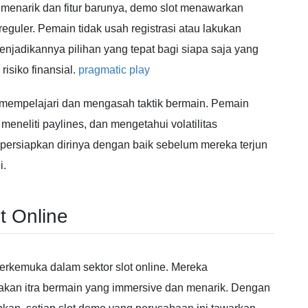
 menarik dan fitur barunya, demo slot menawarkan
guler. Pemain tidak usah registrasi atau lakukan
njadikannya pilihan yang tepat bagi siapa saja yang
isiko finansial.
pragmatic play
 mempelajari dan mengasah taktik bermain. Pemain
eneliti paylines, dan mengetahui volatilitas
persiapkan dirinya dengan baik sebelum mereka terjun
i.
t Online
erkemuka dalam sektor slot online. Mereka
akan itra bermain yang immersive dan menarik. Dengan