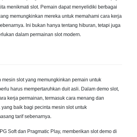
ita menikmati slot. Pemain dapat menyelidiki berbagai
o, yang memungkinkan mereka untuk memahami cara kerja
enarnya. Ini bukan hanya tentang hiburan, tetapi juga
erlukan dalam permainan slot modern.
an mesin slot yang memungkinkan pemain untuk
erlu harus mempertaruhkan duit asli. Dalam demo slot,
ara kerja permainan, termasuk cara menang dan
a yang baik bagi pecinta mesin slot untuk
sang tarif sebenarnya.
PG Soft dan Pragmatic Play, memberikan slot demo di