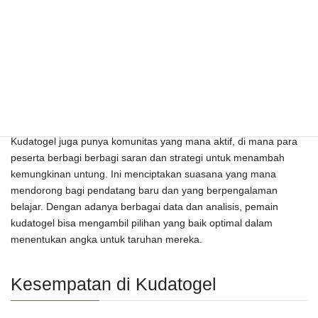
memberi kesempatan bagi setiap partisipan untuk mendapatkan
keuntungan besar dengan investasi yang relatif kecil. banyak
orang yang ada tertarik mencoba kudatogel sebab
kesederhanaannya dan kemampuan hadiah yang menggiurkan.
Selain itu, terdapat situs dan platform yang memberikan
kudatogel, yang membuat membantu aksesibilitas bagi para yang
bermain.
Kudatogel juga punya komunitas yang mana aktif, di mana para
peserta berbagi berbagi saran dan strategi untuk menambah
kemungkinan untung. Ini menciptakan suasana yang mana
mendorong bagi pendatang baru dan yang berpengalaman
belajar. Dengan adanya berbagai data dan analisis, pemain
kudatogel bisa mengambil pilihan yang baik optimal dalam
menentukan angka untuk taruhan mereka.
Kesempatan di Kudatogel