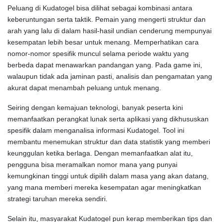
Peluang di Kudatogel bisa dilihat sebagai kombinasi antara
keberuntungan serta taktik. Pemain yang mengerti struktur dan
arah yang lalu di dalam hasil-hasil undian cenderung mempunyai
kesempatan lebih besar untuk menang. Memperhatikan cara
nomor-nomor spesifik muncul selama periode waktu yang
berbeda dapat menawarkan pandangan yang. Pada game ini,
walaupun tidak ada jaminan pasti, analisis dan pengamatan yang
akurat dapat menambah peluang untuk menang.
Seiring dengan kemajuan teknologi, banyak peserta kini
memanfaatkan perangkat lunak serta aplikasi yang dikhususkan
spesifik dalam menganalisa informasi Kudatogel. Tool ini
membantu menemukan struktur dan data statistik yang memberi
keunggulan ketika berlaga. Dengan memanfaatkan alat itu,
pengguna bisa meramalkan nomor mana yang punyai
kemungkinan tinggi untuk dipilih dalam masa yang akan datang,
yang mana memberi mereka kesempatan agar meningkatkan
strategi taruhan mereka sendiri.
Selain itu, masyarakat Kudatogel pun kerap memberikan tips dan