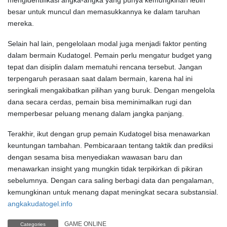
besar untuk muncul dan memasukkannya ke dalam taruhan
mereka.
Selain hal lain, pengelolaan modal juga menjadi faktor penting
dalam bermain Kudatogel. Pemain perlu mengatur budget yang
tepat dan disiplin dalam mematuhi rencana tersebut. Jangan
terpengaruh perasaan saat dalam bermain, karena hal ini
seringkali mengakibatkan pilihan yang buruk. Dengan mengelola
dana secara cerdas, pemain bisa meminimalkan rugi dan
memperbesar peluang menang dalam jangka panjang.
Terakhir, ikut dengan grup pemain Kudatogel bisa menawarkan
keuntungan tambahan. Pembicaraan tentang taktik dan prediksi
dengan sesama bisa menyediakan wawasan baru dan
menawarkan insight yang mungkin tidak terpikirkan di pikiran
sebelumnya. Dengan cara saling berbagi data dan pengalaman,
kemungkinan untuk menang dapat meningkat secara substansial.
angkakudatogel.info
GAME ONLINE
Categories