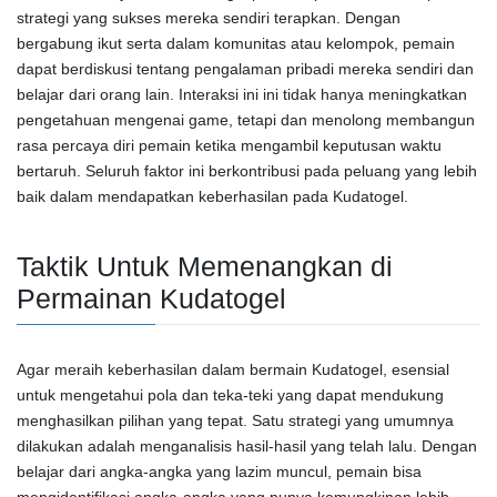
strategi yang sukses mereka sendiri terapkan. Dengan
bergabung ikut serta dalam komunitas atau kelompok, pemain
dapat berdiskusi tentang pengalaman pribadi mereka sendiri dan
belajar dari orang lain. Interaksi ini ini tidak hanya meningkatkan
pengetahuan mengenai game, tetapi dan menolong membangun
rasa percaya diri pemain ketika mengambil keputusan waktu
bertaruh. Seluruh faktor ini berkontribusi pada peluang yang lebih
baik dalam mendapatkan keberhasilan pada Kudatogel.
Taktik Untuk Memenangkan di
Permainan Kudatogel
Agar meraih keberhasilan dalam bermain Kudatogel, esensial
untuk mengetahui pola dan teka-teki yang dapat mendukung
menghasilkan pilihan yang tepat. Satu strategi yang umumnya
dilakukan adalah menganalisis hasil-hasil yang telah lalu. Dengan
belajar dari angka-angka yang lazim muncul, pemain bisa
mengidentifikasi angka-angka yang punya kemungkinan lebih