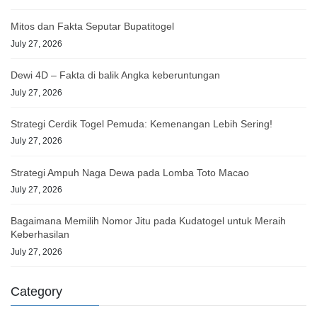
Mitos dan Fakta Seputar Bupatitogel
July 27, 2026
Dewi 4D – Fakta di balik Angka keberuntungan
July 27, 2026
Strategi Cerdik Togel Pemuda: Kemenangan Lebih Sering!
July 27, 2026
Strategi Ampuh Naga Dewa pada Lomba Toto Macao
July 27, 2026
Bagaimana Memilih Nomor Jitu pada Kudatogel untuk Meraih
Keberhasilan
July 27, 2026
Category