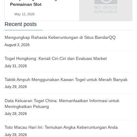
Permainan Slot
May 12, 2026
Recent posts
Mengungkap Rahasia Keberuntungan di Situs BandarQQ
August 3, 2026
Togel Hongkong: Kenali Ciri-Ciri dan Evaluasi Market
July 31, 2026
Taktik Ampuh Menggunakan Kawan Togel untuk Meraih Banyak
July 29, 2026
Data Keluaran Togel China: Memanfaatkan Informasi untuk
Meningkatkan Peluang
July 28, 2026
Toto Macau Hari Ini: Temukan Angka Keberuntungan Anda
July 28, 2026