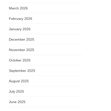
March 2026
February 2026
January 2026
December 2025
November 2025
October 2025
September 2025
August 2025
July 2025
June 2025