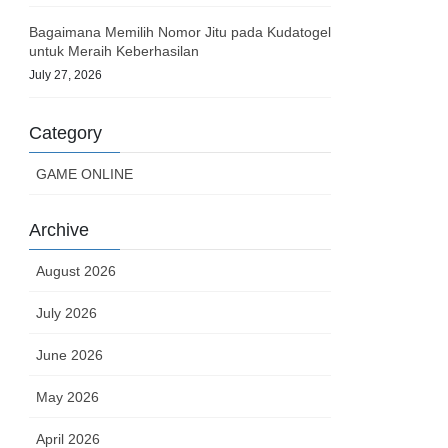
Bagaimana Memilih Nomor Jitu pada Kudatogel
untuk Meraih Keberhasilan
July 27, 2026
Category
GAME ONLINE
Archive
August 2026
July 2026
June 2026
May 2026
April 2026