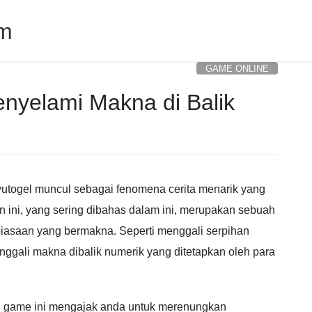
om
GAME ONLINE
nyelami Makna di Balik
yutogel muncul sebagai fenomena cerita menarik yang
 ini, yang sering dibahas dalam ini, merupakan sebuah
biasaan yang bermakna. Seperti menggali serpihan
nggali makna dibalik numerik yang ditetapkan oleh para
an, game ini mengajak anda untuk merenungkan