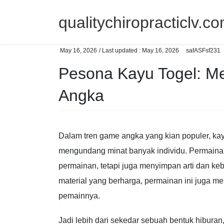
Skip
Skip
to
to
qualitychiropracticlv.c
the
the
content
Navigation
May 16, 2026
/ Last updated :
May 16, 2026
safASFsf231
Pesona Kayu Togel: Me
Angka
Dalam tren game angka yang kian populer, ka
mengundang minat banyak individu. Permainan
permainan, tetapi juga menyimpan arti dan ke
material yang berharga, permainan ini juga me
pemainnya.
Jadi lebih dari sekedar sebuah bentuk hibur