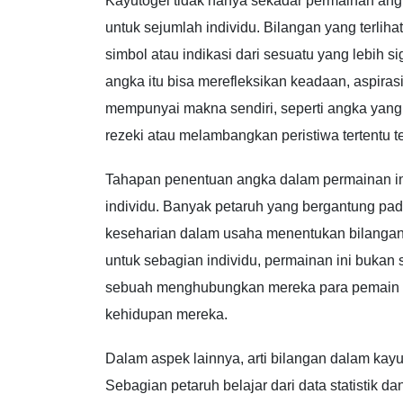
Kayutogel tidak hanya sekadar permainan an
untuk sejumlah individu. Bilangan yang terliha
simbol atau indikasi dari sesuatu yang lebih 
angka itu bisa merefleksikan keadaan, aspiras
mempunyai makna sendiri, seperti angka yang
rezeki atau melambangkan peristiwa tertentu t
Tahapan penentuan angka dalam permainan ini 
individu. Banyak petaruh yang bergantung pad
keseharian dalam usaha menentukan bilangan 
untuk sebagian individu, permainan ini bukan 
sebuah menghubungkan mereka para pemain pa
kehidupan mereka.
Dalam aspek lainnya, arti bilangan dalam kayut
Sebagian petaruh belajar dari data statistik d