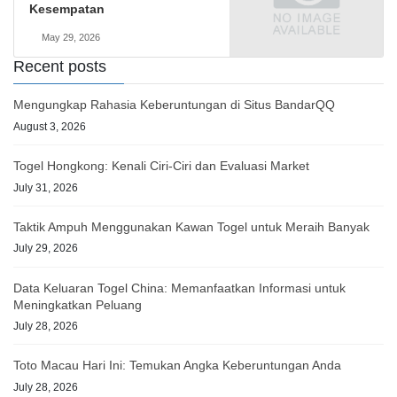
Kesempatan
May 29, 2026
Recent posts
Mengungkap Rahasia Keberuntungan di Situs BandarQQ
August 3, 2026
Togel Hongkong: Kenali Ciri-Ciri dan Evaluasi Market
July 31, 2026
Taktik Ampuh Menggunakan Kawan Togel untuk Meraih Banyak
July 29, 2026
Data Keluaran Togel China: Memanfaatkan Informasi untuk
Meningkatkan Peluang
July 28, 2026
Toto Macau Hari Ini: Temukan Angka Keberuntungan Anda
July 28, 2026