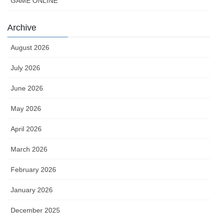
GAME ONLINE
Archive
August 2026
July 2026
June 2026
May 2026
April 2026
March 2026
February 2026
January 2026
December 2025