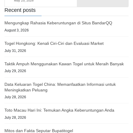
May 25, 2026
Recent posts
Mengungkap Rahasia Keberuntungan di Situs BandarQQ
August 3, 2026
Togel Hongkong: Kenali Ciri-Ciri dan Evaluasi Market
July 31, 2026
Taktik Ampuh Menggunakan Kawan Togel untuk Meraih Banyak
July 29, 2026
Data Keluaran Togel China: Memanfaatkan Informasi untuk
Meningkatkan Peluang
July 28, 2026
Toto Macau Hari Ini: Temukan Angka Keberuntungan Anda
July 28, 2026
Mitos dan Fakta Seputar Bupatitogel