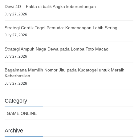
Dewi 4D – Fakta di balik Angka keberuntungan
July 27, 2026
Strategi Cerdik Togel Pemuda: Kemenangan Lebih Sering!
July 27, 2026
Strategi Ampuh Naga Dewa pada Lomba Toto Macao
July 27, 2026
Bagaimana Memilih Nomor Jitu pada Kudatogel untuk Meraih
Keberhasilan
July 27, 2026
Category
GAME ONLINE
Archive