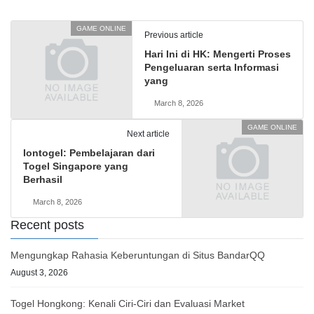
GAME ONLINE
Previous article
Hari Ini di HK: Mengerti Proses
Pengeluaran serta Informasi
yang
March 8, 2026
GAME ONLINE
Next article
Iontogel: Pembelajaran dari
Togel Singapore yang
Berhasil
March 8, 2026
Recent posts
Mengungkap Rahasia Keberuntungan di Situs BandarQQ
August 3, 2026
Togel Hongkong: Kenali Ciri-Ciri dan Evaluasi Market