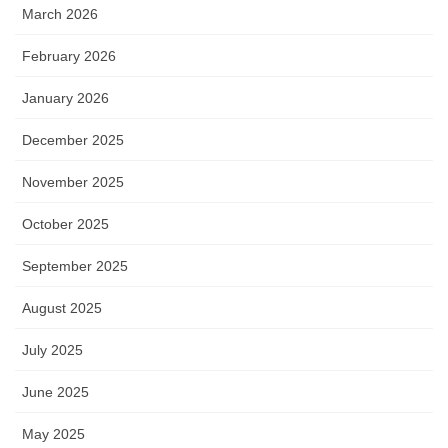
March 2026
February 2026
January 2026
December 2025
November 2025
October 2025
September 2025
August 2025
July 2025
June 2025
May 2025