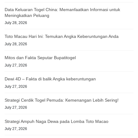
Data Keluaran Togel China: Memanfaatkan Informasi untuk
Meningkatkan Peluang
July 28, 2026
Toto Macau Hari Ini: Temukan Angka Keberuntungan Anda
July 28, 2026
Mitos dan Fakta Seputar Bupatitogel
July 27, 2026
Dewi 4D – Fakta di balik Angka keberuntungan
July 27, 2026
Strategi Cerdik Togel Pemuda: Kemenangan Lebih Sering!
July 27, 2026
Strategi Ampuh Naga Dewa pada Lomba Toto Macao
July 27, 2026