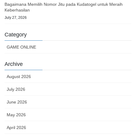
Bagaimana Memilih Nomor Jitu pada Kudatogel untuk Meraih
Keberhasilan
July 27, 2026
Category
GAME ONLINE
Archive
August 2026
July 2026
June 2026
May 2026
April 2026