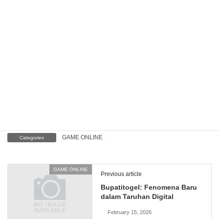
meskipun jika kamu percaya beruntung. Selanjutnya, cobalah
mencatat setiap keuntungan dan kerugian yang dialami. Hal ini
akan membantu kamu memahami pola permainan dan
melakukan penyesuaian yang.
Akhirnya, penting agar memisahkan dana bermain dari dana
untuk kebutuhan pribadi. Buat rekening terpisah atau juga
gunakan dompet digital khusus untuk transaksi yang
berhubungan togel online. Dengan cara ini, Anda akan lebih
mudah mengelola pengeluaran serta memastikan bahwa aktivitas
bermain togel tidak membebani stabilitas keuangan pribadi.
GAME ONLINE
Categories
GAME ONLINE
Previous article
Bupatitogel: Fenomena Baru
dalam Taruhan Digital
February 15, 2026