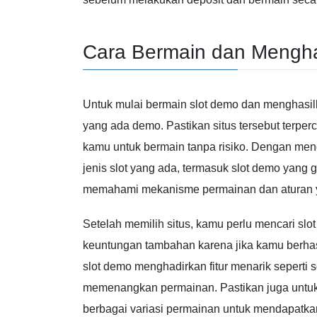
Cara Bermain dan Mengha
Untuk mulai bermain slot demo dan menghasilk
yang ada demo. Pastikan situs tersebut terp
kamu untuk bermain tanpa risiko. Dengan m
jenis slot yang ada, termasuk slot demo yang 
memahami mekanisme permainan dan aturan y
Setelah memilih situs, kamu perlu mencari slo
keuntungan tambahan karena jika kamu berhas
slot demo menghadirkan fitur menarik seperti 
memenangkan permainan. Pastikan juga untuk
berbagai variasi permainan untuk mendapatka