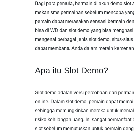
Bagi para pemula, bermain di akun demo slot
mekanisme permainan sebelum mencoba yang ve
pemain dapat merasakan sensasi bermain denga
bisa di WD dan slot demo yang bisa menghasil
mengenai berbagai jenis slot demo, situs-situs 
dapat membantu Anda dalam meraih kemenang
Apa itu Slot Demo?
Slot demo adalah versi percobaan dari permain
online. Dalam slot demo, pemain dapat mema
sehingga memungkinkan mereka untuk memahami
risiko kehilangan uang. Ini sangat bermanfaat
slot sebelum memutuskan untuk bermain den