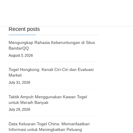
Recent posts
Mengungkap Rahasia Keberuntungan di Situs
BandarQQ
August 3, 2026
Togel Hongkong: Kenali Ciri-Ciri dan Evaluasi
Market
July 31, 2026
Taktik Ampuh Menggunakan Kawan Togel
untuk Meraih Banyak
July 29, 2026
Data Keluaran Togel China: Memanfaatkan
Informasi untuk Meningkatkan Peluang