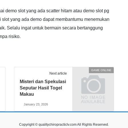
gai demo slot yang ada scatter hitam atau demo slot pg
n di slot yang ada demo dapat membantumu menemukan
ik. Selalu ingat untuk bermain secara bertanggung
pa risiko.
GAME ONLINE
Next article
Misteri dan Spekulasi
Seputar Hasil Togel
Makau
January 23, 2026
Copyright © qualitychiropracticlv.com All Rights Reserved.