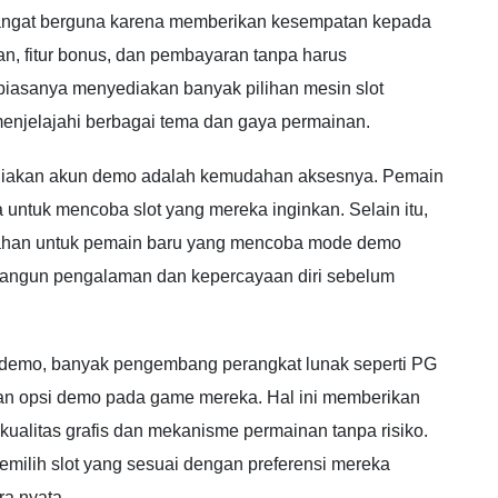
 sangat berguna karena memberikan kesempatan kepada
 fitur bonus, dan pembayaran tanpa harus
 biasanya menyediakan banyak pilihan mesin slot
njelajahi berbagai tema dan gaya permainan.
ediakan akun demo adalah kemudahan aksesnya. Pemain
 untuk mencoba slot yang mereka inginkan. Selain itu,
ahan untuk pemain baru yang mencoba mode demo
mbangun pengalaman dan kepercayaan diri sebelum
t demo, banyak pengembang perangkat lunak seperti PG
kan opsi demo pada game mereka. Hal ini memberikan
alitas grafis dan mekanisme permainan tanpa risiko.
emilih slot yang sesuai dengan preferensi mereka
a nyata.