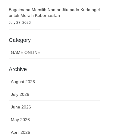
Bagaimana Memilih Nomor Jitu pada Kudatogel
untuk Meraih Keberhasilan
July 27, 2026
Category
GAME ONLINE
Archive
August 2026
July 2026
June 2026
May 2026
April 2026