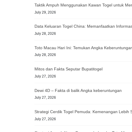
Taktik Ampuh Menggunakan Kawan Togel untuk Mer
July 29, 2026
Data Keluaran Togel China: Memanfaatkan Informas
July 28, 2026
Toto Macau Hari Ini: Temukan Angka Keberuntunga
July 28, 2026
Mitos dan Fakta Seputar Bupatitogel
July 27, 2026
Dewi 4D – Fakta di balik Angka keberuntungan
July 27, 2026
Strategi Cerdik Togel Pemuda: Kemenangan Lebih S
July 27, 2026