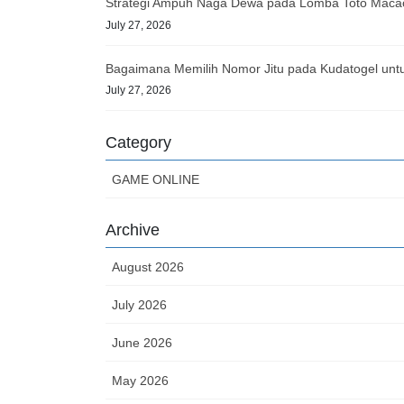
Strategi Ampuh Naga Dewa pada Lomba Toto Maca
July 27, 2026
Bagaimana Memilih Nomor Jitu pada Kudatogel unt
July 27, 2026
Category
GAME ONLINE
Archive
August 2026
July 2026
June 2026
May 2026