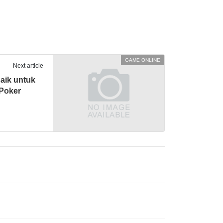
GAME ONLINE
Next article
aik untuk
Poker