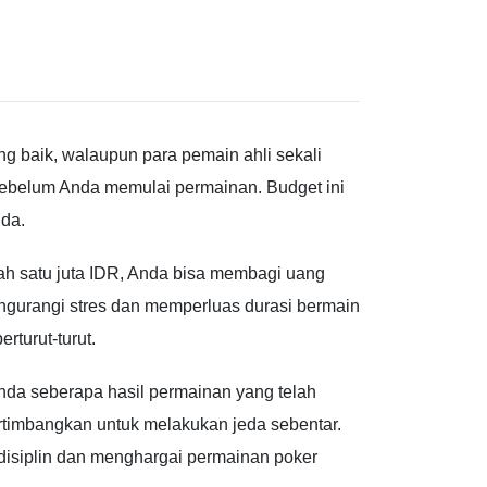
 baik, walaupun para pemain ahli sekali
sebelum Anda memulai permainan. Budget ini
nda.
ah satu juta IDR, Anda bisa membagi uang
engurangi stres dan memperluas durasi bermain
rturut-turut.
Anda seberapa hasil permainan yang telah
rtimbangkan untuk melakukan jeda sebentar.
disiplin dan menghargai permainan poker