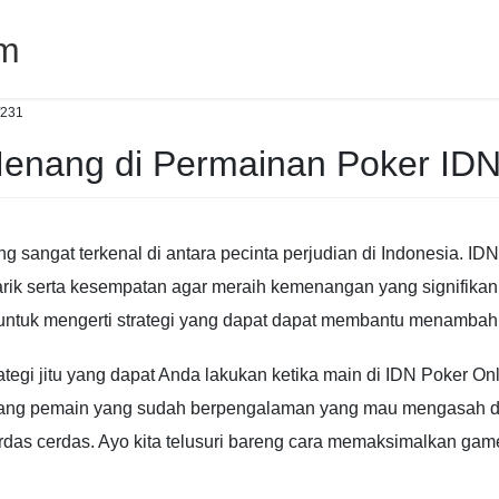
om
f231
Menang di Permainan Poker IDN
g sangat terkenal di antara pecinta perjudian di Indonesia. IDN
ik serta kesempatan agar meraih kemenangan yang signifikan
 untuk mengerti strategi yang dapat dapat membantu menamba
tegi jitu yang dapat Anda lakukan ketika main di IDN Poker On
orang pemain yang sudah berpengalaman yang mau mengasah d
rdas cerdas. Ayo kita telusuri bareng cara memaksimalkan ga