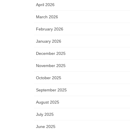
April 2026
March 2026
February 2026
January 2026
December 2025
November 2025
October 2025
September 2025
August 2025
July 2025
June 2025