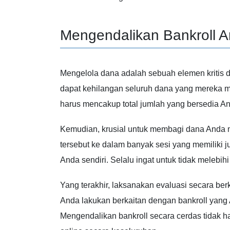
Mengendalikan Bankroll A
Mengelola dana adalah sebuah elemen kritis 
dapat kehilangan seluruh dana yang mereka m
harus mencakup total jumlah yang bersedia An
Kemudian, krusial untuk membagi dana Anda m
tersebut ke dalam banyak sesi yang memiliki 
Anda sendiri. Selalu ingat untuk tidak melebih
Yang terakhir, laksanakan evaluasi secara be
Anda lakukan berkaitan dengan bankroll yang
Mengendalikan bankroll secara cerdas tidak h