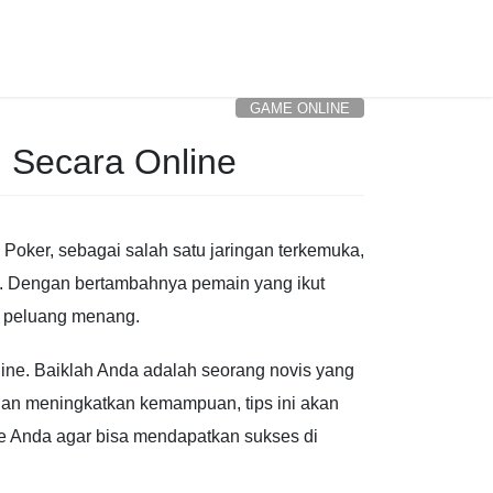
GAME ONLINE
 Secara Online
 Poker, sebagai salah satu jaringan terkemuka,
. Dengan bertambahnya pemain yang ikut
h peluang menang.
line. Baiklah Anda adalah seorang novis yang
an meningkatkan kemampuan, tips ini akan
me Anda agar bisa mendapatkan sukses di