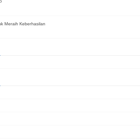
o
uk Meraih Keberhasilan