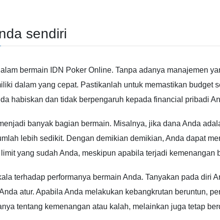
nda sendiri
dalam bermain IDN Poker Online. Tanpa adanya manajemen yang
iliki dalam yang cepat. Pastikanlah untuk memastikan budget 
da habiskan dan tidak berpengaruh kepada financial pribadi A
enjadi banyak bagian bermain. Misalnya, jika dana Anda adal
jumlah lebih sedikit. Dengan demikian demikian, Anda dapat m
i limit yang sudah Anda, meskipun apabila terjadi kemenangan be
rkala terhadap performanya bermain Anda. Tanyakan pada diri 
 Anda atur. Apabila Anda melakukan kebangkrutan beruntun, pe
anya tentang kemenangan atau kalah, melainkan juga tetap ber