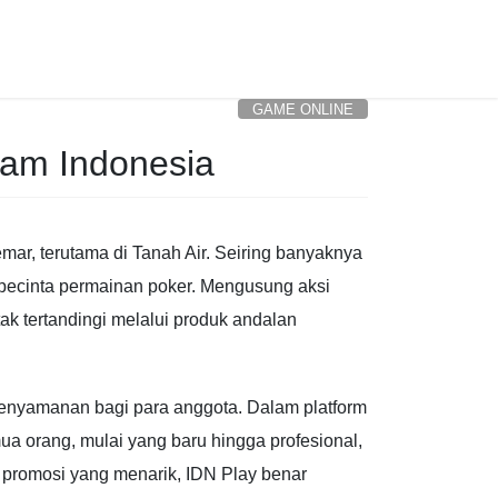
GAME ONLINE
lam Indonesia
mar, terutama di Tanah Air. Seiring banyaknya
 pecinta permainan poker. Mengusung aksi
k tertandingi melalui produk andalan
enyamanan bagi para anggota. Dalam platform
a orang, mulai yang baru hingga profesional,
 promosi yang menarik, IDN Play benar