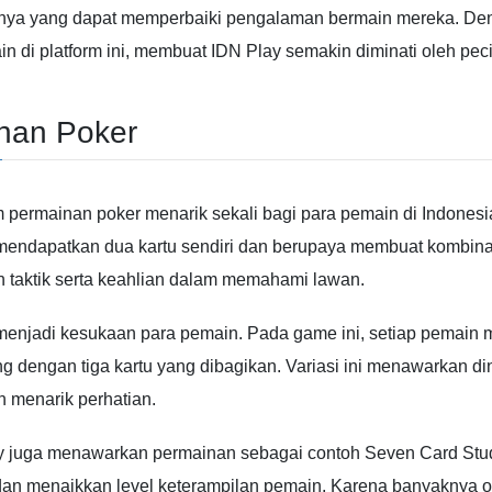
innya yang dapat memperbaiki pengalaman bermain mereka. Den
 di platform ini, membuat IDN Play semakin diminati oleh peci
inan Poker
ermainan poker menarik sekali bagi para pemain di Indonesia
mendapatkan dua kartu sendiri dan berupaya membuat kombinasi
taktik serta keahlian dalam memahami lawan.
enjadi kesukaan para pemain. Pada game ini, setiap pemain 
g dengan tiga kartu yang dibagikan. Variasi ini menawarkan 
h menarik perhatian.
Play juga menawarkan permainan sebagai contoh Seven Card Stu
 menaikkan level keterampilan pemain. Karena banyaknya ops