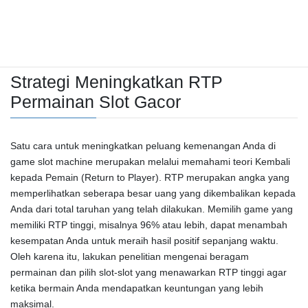
mengenai Return to Player dan penggunaannya dalam taktik
permainan adalah tindakan kunci bagi siapa pun yang
mendapatkan pengalaman bermain slot yang lebih menjanjikan.
Strategi Meningkatkan RTP
Permainan Slot Gacor
Satu cara untuk meningkatkan peluang kemenangan Anda di
game slot machine merupakan melalui memahami teori Kembali
kepada Pemain (Return to Player). RTP merupakan angka yang
memperlihatkan seberapa besar uang yang dikembalikan kepada
Anda dari total taruhan yang telah dilakukan. Memilih game yang
memiliki RTP tinggi, misalnya 96% atau lebih, dapat menambah
kesempatan Anda untuk meraih hasil positif sepanjang waktu.
Oleh karena itu, lakukan penelitian mengenai beragam
permainan dan pilih slot-slot yang menawarkan RTP tinggi agar
ketika bermain Anda mendapatkan keuntungan yang lebih
maksimal.