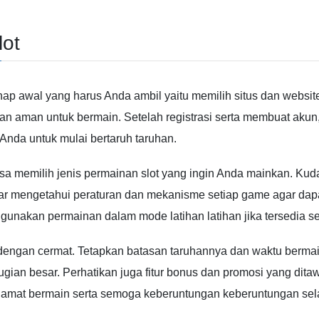
lot
p awal yang harus Anda ambil yaitu memilih situs dan website
an aman untuk bermain. Setelah registrasi serta membuat akun
Anda untuk mulai bertaruh taruhan.
isa memilih jenis permainan slot yang ingin Anda mainkan. 
agar mengetahui peraturan dan mekanisme setiap game agar dap
ggunakan permainan dalam mode latihan latihan jika tersedia 
a dengan cermat. Tetapkan batasan taruhannya dan waktu berm
ian besar. Perhatikan juga fitur bonus dan promosi yang ditaw
mat bermain serta semoga keberuntungan keberuntungan sela