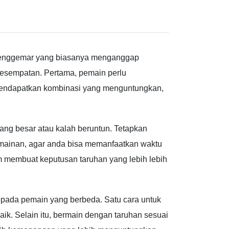
h penggemar yang biasanya menganggap
kesempatan. Pertama, pemain perlu
 mendapatkan kombinasi yang menguntungkan,
ng besar atau kalah beruntun. Tetapkan
rmainan, agar anda bisa memanfaatkan waktu
am membuat keputusan taruhan yang lebih lebih
epada pemain yang berbeda. Satu cara untuk
k. Selain itu, bermain dengan taruhan sesuai