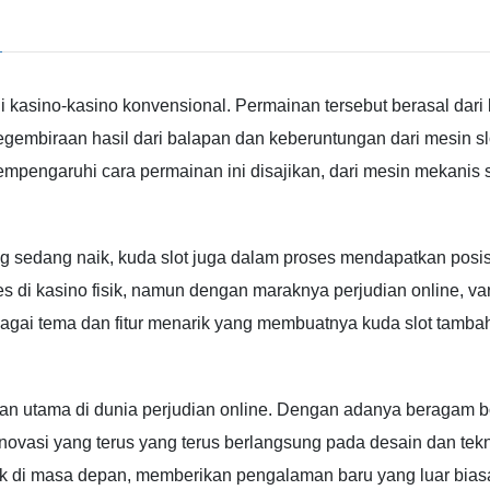
i kasino-kasino konvensional. Permainan tersebut berasal dar
embiraan hasil dari balapan dan keberuntungan dari mesin s
mpengaruhi cara permainan ini disajikan, dari mesin mekanis s
ng sedang naik, kuda slot juga dalam proses mendapatkan posi
 di kasino fisik, namun dengan maraknya perjudian online, vari
gai tema dan fitur menarik yang membuatnya kuda slot tambah 
ilihan utama di dunia perjudian online. Dengan adanya beragam
novasi yang terus yang terus berlangsung pada desain dan te
rik di masa depan, memberikan pengalaman baru yang luar bias