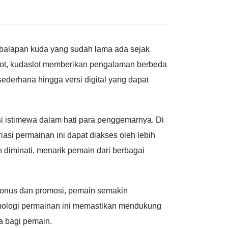
i balapan kuda yang sudah lama ada sejak
lot, kudaslot memberikan pengalaman berbeda
ederhana hingga versi digital yang dapat
si istimewa dalam hati para penggemarnya. Di
asi permainan ini dapat diakses oleh lebih
diminati, menarik pemain dari berbagai
 bonus dan promosi, pemain semakin
knologi permainan ini memastikan mendukung
a bagi pemain.