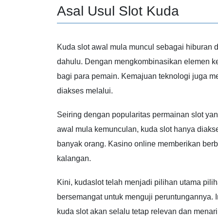
Asal Usul Slot Kuda
Kuda slot awal mula muncul sebagai hiburan d
dahulu. Dengan mengkombinasikan elemen keg
bagi para pemain. Kemajuan teknologi juga me
diakses melalui.
Seiring dengan popularitas permainan slot ya
awal mula kemunculan, kuda slot hanya diakses
banyak orang. Kasino online memberikan berba
kalangan.
Kini, kudaslot telah menjadi pilihan utama p
bersemangat untuk menguji peruntungannya. I
kuda slot akan selalu tetap relevan dan mena