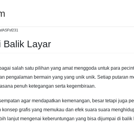
om
afASFsf231
 Balik Layar
bagai salah satu pilihan yang amat menggoda untuk para pecint
n pengalaman bermain yang yang unik unik. Setiap putaran m
sana penuh ketegangan serta kegembiraan.
sempatan agar mendapatkan kemenangan, besar tetapi juga p
konsep grafis yang memukau dan efek suara suara menghidupk
 lebih lanjut mengenai keberuntungan yang bisa dijumpai di bali