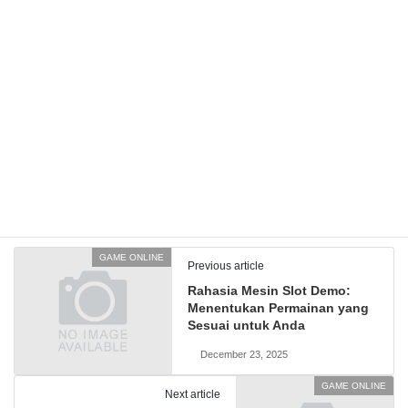
Sebagai penutup, tidak ragu untuk untuk mencoba bermacam-
macam permainan dengan RTP berbeda. Masing-masing game
akan memiliki RTP yang bervariasi, jadi mencoba beberapa
pilihan bisa mendukung kamu menemukan slot yang cocok berisi
dengan gaya bermain kamu. Dengan cara ini, Anda dapat lebih
mudah memperoleh bocoran RTP permainan slot yang dapat
dapat peluang kemenangan kamu dalam permainan.
GAME ONLINE
Categories
GAME ONLINE
Previous article
Rahasia Mesin Slot Demo:
Menentukan Permainan yang
Sesuai untuk Anda
December 23, 2025
GAME ONLINE
Next article