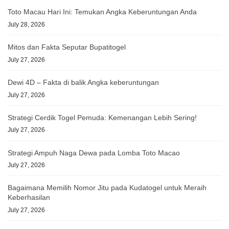
Toto Macau Hari Ini: Temukan Angka Keberuntungan Anda
July 28, 2026
Mitos dan Fakta Seputar Bupatitogel
July 27, 2026
Dewi 4D – Fakta di balik Angka keberuntungan
July 27, 2026
Strategi Cerdik Togel Pemuda: Kemenangan Lebih Sering!
July 27, 2026
Strategi Ampuh Naga Dewa pada Lomba Toto Macao
July 27, 2026
Bagaimana Memilih Nomor Jitu pada Kudatogel untuk Meraih
Keberhasilan
July 27, 2026