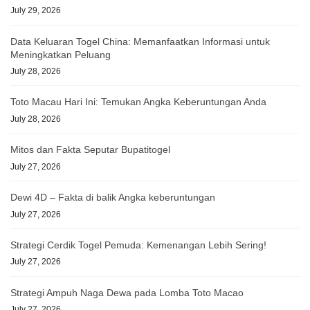
July 29, 2026
Data Keluaran Togel China: Memanfaatkan Informasi untuk
Meningkatkan Peluang
July 28, 2026
Toto Macau Hari Ini: Temukan Angka Keberuntungan Anda
July 28, 2026
Mitos dan Fakta Seputar Bupatitogel
July 27, 2026
Dewi 4D – Fakta di balik Angka keberuntungan
July 27, 2026
Strategi Cerdik Togel Pemuda: Kemenangan Lebih Sering!
July 27, 2026
Strategi Ampuh Naga Dewa pada Lomba Toto Macao
July 27, 2026