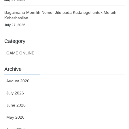
Bagaimana Memilih Nomor Jitu pada Kudatogel untuk Meraih
Keberhasilan
July 27, 2026
Category
GAME ONLINE
Archive
August 2026
July 2026
June 2026
May 2026