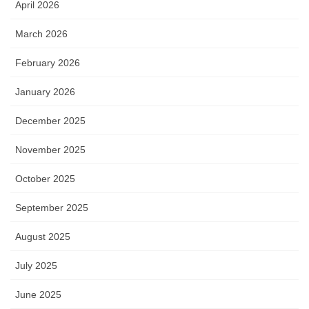
April 2026
March 2026
February 2026
January 2026
December 2025
November 2025
October 2025
September 2025
August 2025
July 2025
June 2025