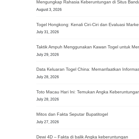
Mengungkap Rahasia Keberuntungan di Situs Ban
August 3, 2026
Togel Hongkong: Kenali Ciri-Ciri dan Evaluasi Marke
July 31, 2026
Taktik Ampuh Menggunakan Kawan Togel untuk Mer
July 29, 2026
Data Keluaran Togel China: Memanfaatkan Informas
July 28, 2026
Toto Macau Hari Ini: Temukan Angka Keberuntunga
July 28, 2026
Mitos dan Fakta Seputar Bupatitogel
July 27, 2026
Dewi 4D – Fakta di balik Angka keberuntungan