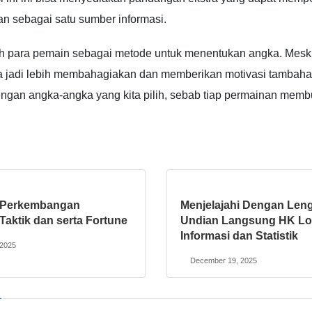
n sebagai satu sumber informasi.
oleh para pemain sebagai metode untuk menentukan angka. Mesk
isa jadi lebih membahagiakan dan memberikan motivasi tamba
dengan angka-angka yang kita pilih, sebab tiap permainan memb
: Perkembangan
Menjelajahi Dengan Len
Taktik dan serta Fortune
Undian Langsung HK Lot
Informasi dan Statistik
 2025
December 19, 2025