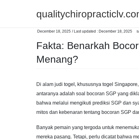
Skip
Skip
to
to
qualitychiropracticlv.c
the
the
content
Navigation
December 18, 2025
/ Last updated :
December 18, 2025
s
Fakta: Benarkah Boc
Menang?
Di alam judi togel, khususnya togel Singapore
antaranya adalah soal bocoran SGP yang dik
bahwa melalui mengikuti prediksi SGP dan sya
mitos dan kebenaran tentang bocoran SGP da
Banyak pemain yang tergoda untuk menemukan
mereka pasang. Tetapi, perlu dicatat bahwa m