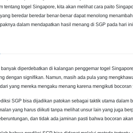
 tentang togel Singapore, kita akan melihat cara paito Singap
yang beredar beredar benar-benar dapat menolong menambah 
aknya dalam mendapatkan hasil menang di SGP pada hari ini
g banyak diperdebatkan di kalangan penggemar togel Singapor
dengan signifikan. Namun, masih ada pula yang mengkhawatirka
dari yang mereka mengaku menang karena mengikuti bocoran y
iksi SGP bisa dijadikan patokan sebagai taktik utama dalam be
alan yang harus diikuti tanpa melihat unsur lain yang juga be
keberuntungan, dan tidak ada jaminan pasti bahwa bocoran akan