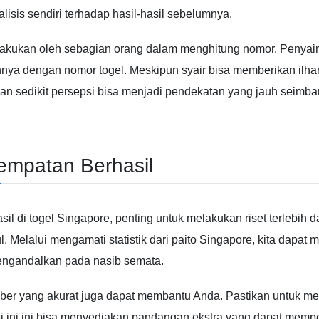
isis sendiri terhadap hasil-hasil sebelumnya.
lakukan oleh sebagian orang dalam menghitung nomor. Penyair 
nnya dengan nomor togel. Meskipun syair bisa memberikan il
 dan sedikit persepsi bisa menjadi pendekatan yang jauh seimb
empatan Berhasil
di togel Singapore, penting untuk melakukan riset terlebih dah
l. Melalui mengamati statistik dari paito Singapore, kita dapat
engandalkan pada nasib semata.
r yang akurat juga dapat membantu Anda. Pastikan untuk menca
si ini ini bisa menyediakan pandangan ekstra yang dapat memp