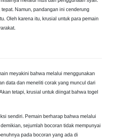
 misalnya melalui ritus dan penggunaan syair.
ak tepat. Namun, pandangan ini cenderung
. Oleh karena itu, krusial untuk para pemain
arakat.
pemain meyakini bahwa melalui menggunakan
n data dan meneliti corak yang muncul dari
Akan tetapi, krusial untuk diingat bahwa togel
iksi sendiri. Pemain berharap bahwa melalui
 demikian, sejumlah bocoran tidak mempunyai
sepenuhnya pada bocoran yang ada di