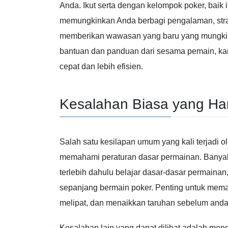
Anda. Ikut serta dengan kelompok poker, baik i
memungkinkan Anda berbagi pengalaman, strat
memberikan wawasan yang baru yang mungkin 
bantuan dan panduan dari sesama pemain, ka
cepat dan lebih efisien.
Kesalahan Biasa yang Har
Salah satu kesilapan umum yang kali terjadi o
memahami peraturan dasar permainan. Banyak
terlebih dahulu belajar dasar-dasar permain
sepanjang bermain poker. Penting untuk memah
melipat, dan menaikkan taruhan sebelum anda
Kesalahan lain yang dapat dilihat adalah me