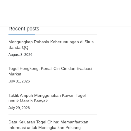
Recent posts
Mengungkap Rahasia Keberuntungan di Situs
BandarQQ
August 3, 2026
Togel Hongkong: Kenali Ciri-Ciri dan Evaluasi
Market
July 31, 2026
Taktik Ampuh Menggunakan Kawan Togel
untuk Meraih Banyak
July 29, 2026
Data Keluaran Togel China: Memanfaatkan
Informasi untuk Meningkatkan Peluang