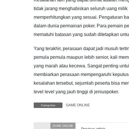
tidak jarang menghabiskan seluruh uang mili
memperhitungkan yang sesuai. Pengaturan ban
dalam dunia permainan poker. Para pemain pe
mematuhi batasan yang sudah ditetapkan untu
Yang terakhir, perasaan dapat jadi musuh tert
pemula pemula maupun lebih senior, kali me
yang marah atau kecewa. Sangat penting untuk
membiarkan perasaan mempengaruhi keputusa
kesalahan tersebut, sejumlah peserta bisa m
level level yang jauh tinggi di jeniuspoker.
GAME ONLINE
Categories
GAME ONLINE