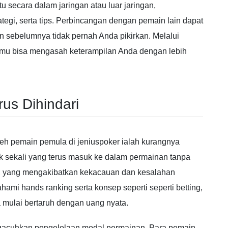
tu secara dalam jaringan atau luar jaringan,
egi, serta tips. Perbincangan dengan pemain lain dapat
sebelumnya tidak pernah Anda pikirkan. Melalui
mu bisa mengasah keterampilan Anda dengan lebih
us Dihindari
leh pemain pemula di jeniuspoker ialah kurangnya
 sekali yang terus masuk ke dalam permainan tanpa
an, yang mengakibatkan kekacauan dan kesalahan
ami hands ranking serta konsep seperti seperti betting,
 mulai bertaruh dengan uang nyata.
ngacuhkan pengelolaan modal permainan. Para pemain