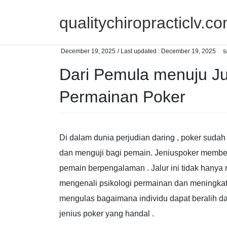
Skip
Skip
to
to
qualitychiropracticlv.c
the
the
content
Navigation
December 19, 2025
/ Last updated :
December 19, 2025
s
Dari Pemula menuju Jua
Permainan Poker
Di dalam dunia perjudian daring , poker sudah
dan menguji bagi pemain. Jeniuspoker membe
pemain berpengalaman . Jalur ini tidak hanya m
mengenali psikologi permainan dan meningkatkan
mengulas bagaimana individu dapat beralih d
jenius poker yang handal .