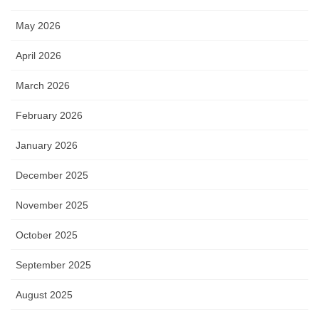
May 2026
April 2026
March 2026
February 2026
January 2026
December 2025
November 2025
October 2025
September 2025
August 2025