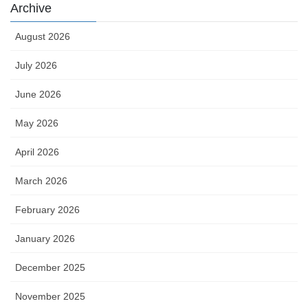
Archive
August 2026
July 2026
June 2026
May 2026
April 2026
March 2026
February 2026
January 2026
December 2025
November 2025