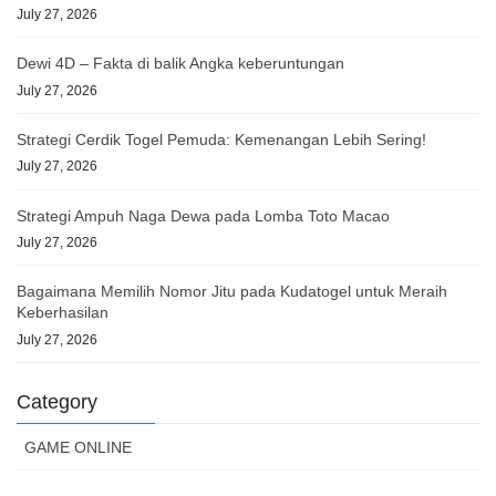
July 27, 2026
Dewi 4D – Fakta di balik Angka keberuntungan
July 27, 2026
Strategi Cerdik Togel Pemuda: Kemenangan Lebih Sering!
July 27, 2026
Strategi Ampuh Naga Dewa pada Lomba Toto Macao
July 27, 2026
Bagaimana Memilih Nomor Jitu pada Kudatogel untuk Meraih
Keberhasilan
July 27, 2026
Category
GAME ONLINE