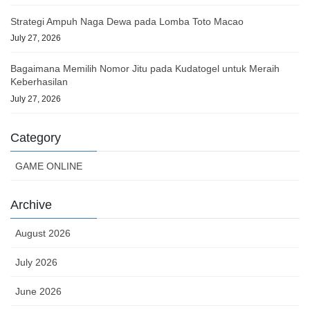
Strategi Ampuh Naga Dewa pada Lomba Toto Macao
July 27, 2026
Bagaimana Memilih Nomor Jitu pada Kudatogel untuk Meraih
Keberhasilan
July 27, 2026
Category
GAME ONLINE
Archive
August 2026
July 2026
June 2026