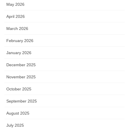
May 2026
April 2026
March 2026
February 2026
January 2026
December 2025
November 2025
October 2025
September 2025
August 2025
July 2025