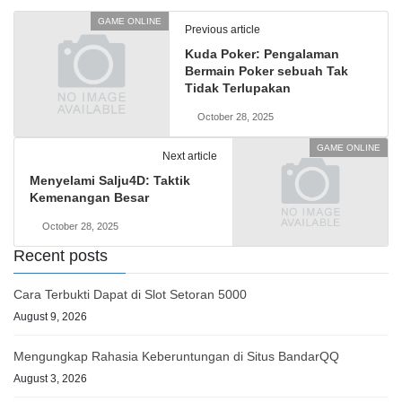
GAME ONLINE
Previous article
Kuda Poker: Pengalaman
Bermain Poker sebuah Tak
Tidak Terlupakan
October 28, 2025
GAME ONLINE
Next article
Menyelami Salju4D: Taktik
Kemenangan Besar
October 28, 2025
Recent posts
Cara Terbukti Dapat di Slot Setoran 5000
August 9, 2026
Mengungkap Rahasia Keberuntungan di Situs BandarQQ
August 3, 2026