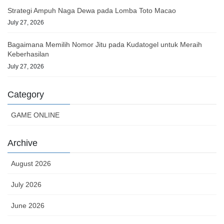
Strategi Ampuh Naga Dewa pada Lomba Toto Macao
July 27, 2026
Bagaimana Memilih Nomor Jitu pada Kudatogel untuk Meraih
Keberhasilan
July 27, 2026
Category
GAME ONLINE
Archive
August 2026
July 2026
June 2026