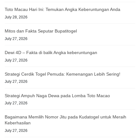
Toto Macau Hari Ini: Temukan Angka Keberuntungan Anda
July 28, 2026
Mitos dan Fakta Seputar Bupatitogel
July 27, 2026
Dewi 4D – Fakta di balik Angka keberuntungan
July 27, 2026
Strategi Cerdik Togel Pemuda: Kemenangan Lebih Sering!
July 27, 2026
Strategi Ampuh Naga Dewa pada Lomba Toto Macao
July 27, 2026
Bagaimana Memilih Nomor Jitu pada Kudatogel untuk Meraih
Keberhasilan
July 27, 2026