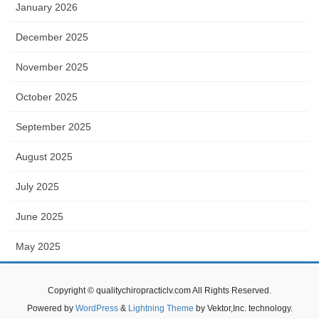
January 2026
December 2025
November 2025
October 2025
September 2025
August 2025
July 2025
June 2025
May 2025
Copyright © qualitychiropracticlv.com All Rights Reserved.
Powered by
WordPress
&
Lightning Theme
by Vektor,Inc. technology.