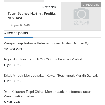
GAME ONLINE
Next article
Togel Sydney Hari Ini: Prediksi
dan Hasil
August 16, 2025
Recent posts
Mengungkap Rahasia Keberuntungan di Situs BandarQQ
August 3, 2026
Togel Hongkong: Kenali Ciri-Ciri dan Evaluasi Market
July 31, 2026
Taktik Ampuh Menggunakan Kawan Togel untuk Meraih Banyak
July 29, 2026
Data Keluaran Togel China: Memanfaatkan Informasi untuk
Meningkatkan Peluang
July 28, 2026