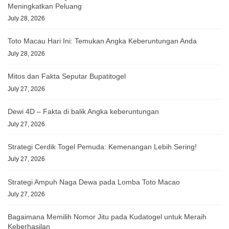
Meningkatkan Peluang
July 28, 2026
Toto Macau Hari Ini: Temukan Angka Keberuntungan Anda
July 28, 2026
Mitos dan Fakta Seputar Bupatitogel
July 27, 2026
Dewi 4D – Fakta di balik Angka keberuntungan
July 27, 2026
Strategi Cerdik Togel Pemuda: Kemenangan Lebih Sering!
July 27, 2026
Strategi Ampuh Naga Dewa pada Lomba Toto Macao
July 27, 2026
Bagaimana Memilih Nomor Jitu pada Kudatogel untuk Meraih
Keberhasilan