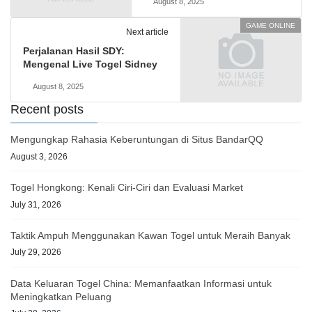
August 8, 2025
GAME ONLINE
Next article
Perjalanan Hasil SDY:
Mengenal Live Togel Sidney
August 8, 2025
Recent posts
Mengungkap Rahasia Keberuntungan di Situs BandarQQ
August 3, 2026
Togel Hongkong: Kenali Ciri-Ciri dan Evaluasi Market
July 31, 2026
Taktik Ampuh Menggunakan Kawan Togel untuk Meraih Banyak
July 29, 2026
Data Keluaran Togel China: Memanfaatkan Informasi untuk
Meningkatkan Peluang