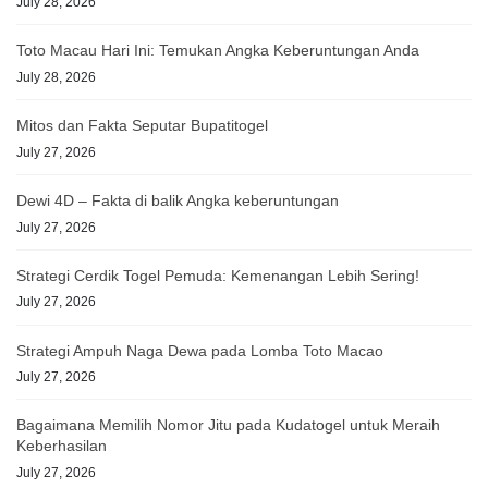
July 28, 2026
Toto Macau Hari Ini: Temukan Angka Keberuntungan Anda
July 28, 2026
Mitos dan Fakta Seputar Bupatitogel
July 27, 2026
Dewi 4D – Fakta di balik Angka keberuntungan
July 27, 2026
Strategi Cerdik Togel Pemuda: Kemenangan Lebih Sering!
July 27, 2026
Strategi Ampuh Naga Dewa pada Lomba Toto Macao
July 27, 2026
Bagaimana Memilih Nomor Jitu pada Kudatogel untuk Meraih
Keberhasilan
July 27, 2026