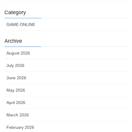
Category
GAME ONLINE
Archive
August 2026
July 2026
June 2026
May 2026
April 2026
March 2026
February 2026