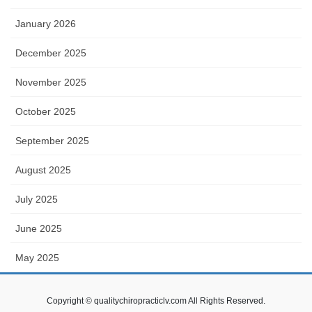
January 2026
December 2025
November 2025
October 2025
September 2025
August 2025
July 2025
June 2025
May 2025
Copyright © qualitychiropracticlv.com All Rights Reserved.