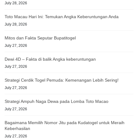
July 28, 2026
Toto Macau Hari Ini: Temukan Angka Keberuntungan Anda
July 28, 2026
Mitos dan Fakta Seputar Bupatitogel
July 27, 2026
Dewi 4D – Fakta di balik Angka keberuntungan
July 27, 2026
Strategi Cerdik Togel Pemuda: Kemenangan Lebih Sering!
July 27, 2026
Strategi Ampuh Naga Dewa pada Lomba Toto Macao
July 27, 2026
Bagaimana Memilih Nomor Jitu pada Kudatogel untuk Meraih
Keberhasilan
July 27, 2026