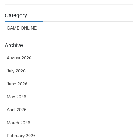
Category
GAME ONLINE
Archive
August 2026
July 2026
June 2026
May 2026
April 2026
March 2026
February 2026