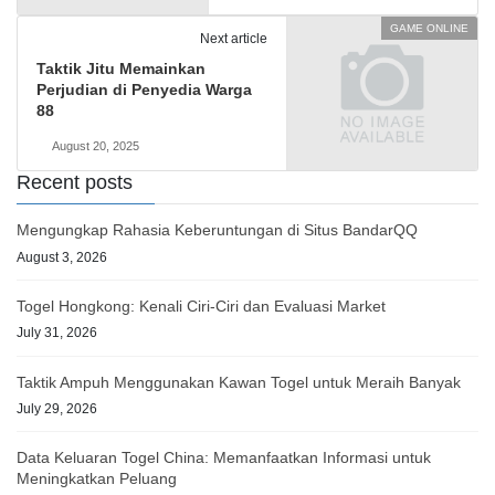
GAME ONLINE
Next article
Taktik Jitu Memainkan
Perjudian di Penyedia Warga
88
August 20, 2025
Recent posts
Mengungkap Rahasia Keberuntungan di Situs BandarQQ
August 3, 2026
Togel Hongkong: Kenali Ciri-Ciri dan Evaluasi Market
July 31, 2026
Taktik Ampuh Menggunakan Kawan Togel untuk Meraih Banyak
July 29, 2026
Data Keluaran Togel China: Memanfaatkan Informasi untuk
Meningkatkan Peluang