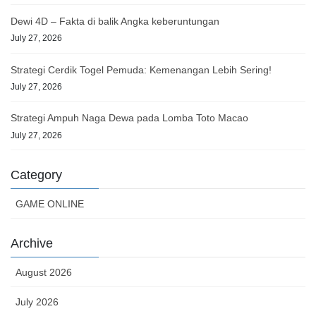
Dewi 4D – Fakta di balik Angka keberuntungan
July 27, 2026
Strategi Cerdik Togel Pemuda: Kemenangan Lebih Sering!
July 27, 2026
Strategi Ampuh Naga Dewa pada Lomba Toto Macao
July 27, 2026
Category
GAME ONLINE
Archive
August 2026
July 2026