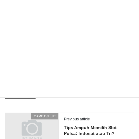
bertukar informasi mengenai angka jitu. Namun, perlu diingat
untuk selalu waspada dan tidak sepenuhnya bergantung pada
bocoran tanpa melakukan analisis sendiri.
Ketika mengikuti live draw hk, ada baiknya untuk mencatat hasil
keluaran hk secara konsisten. Data hk yang terekam dapat
digunakan untuk membuat pola atau trend yang dapat membantu
dalam menentukan pilihan angka ketika bermain. Dengan
memahami pola dari data hk, pemain dapat lebih strategis dalam
memilih angka yang akan dipasang di situs togel hongkong.
Dengan cara ini, peluang untuk meraih kemenangan akan
semakin besar.
GAME ONLINE
Categories
GAME ONLINE
Previous article
Tips Ampuh Memilih Slot
Pulsa: Indosat atau Tri?