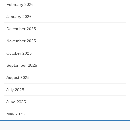
February 2026
January 2026
December 2025
November 2025
October 2025
September 2025
August 2025
July 2025
June 2025
May 2025