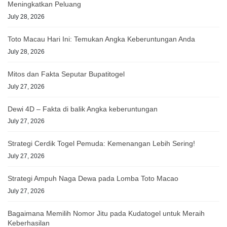
Meningkatkan Peluang
July 28, 2026
Toto Macau Hari Ini: Temukan Angka Keberuntungan Anda
July 28, 2026
Mitos dan Fakta Seputar Bupatitogel
July 27, 2026
Dewi 4D – Fakta di balik Angka keberuntungan
July 27, 2026
Strategi Cerdik Togel Pemuda: Kemenangan Lebih Sering!
July 27, 2026
Strategi Ampuh Naga Dewa pada Lomba Toto Macao
July 27, 2026
Bagaimana Memilih Nomor Jitu pada Kudatogel untuk Meraih
Keberhasilan